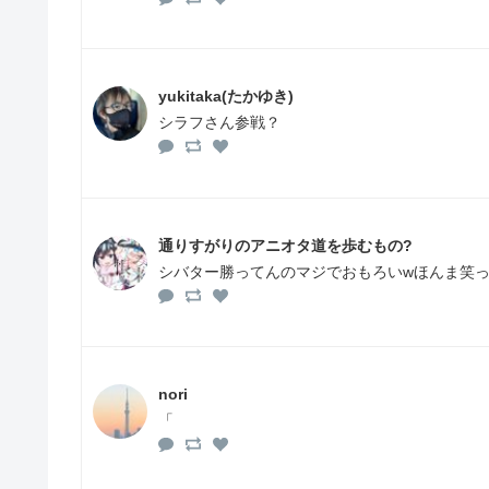
yukitaka(たかゆき)
シラフさん参戦？
通りすがりのアニオタ道を歩むもの?
シバター勝ってんのマジでおもろいwほんま笑
nori
「