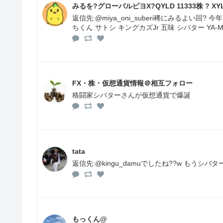
みるを?グローバルピヨX?QYLD 11333株 ? XYL
返信先:@miya_oni_suberi稀にみるよい
ちくん サトシ キングカズJr 五味 シバター YA
FX・株・仮想通貨情報＠相互フォロー
格闘家シバターさんが仮想通貨で爆誕
tata
返信先:@kingu_damuでしたね??w もう
もっくん@