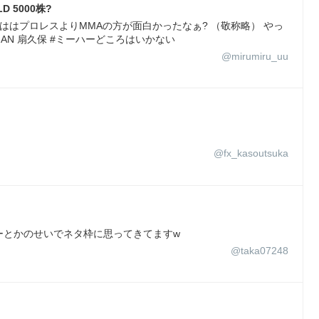
D 5000株?
回? 今年ははプロレスよりMMAの方が面白かったなぁ? （敬称略） やっ
-MAN 扇久保 #ミーハーどころはいかない
@mirumiru_uu
@fx_kasoutsuka
シバターとかのせいでネタ枠に思ってきてますw
@taka07248