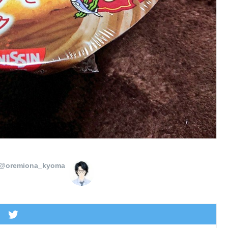
@oremiona_kyoma