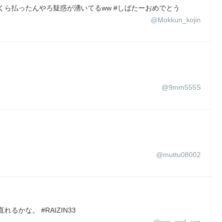
くら払ったんやろ疑惑が湧いてるww #しばたーおめでとう
@Mokkun_kojin
@9mm555S
@muttu08002
かな。 #RAIZIN33