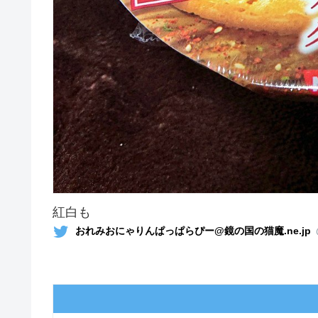
紅白も
おれみおにゃりんぱっぱらぴー@鏡の国の猫魔.ne.jp