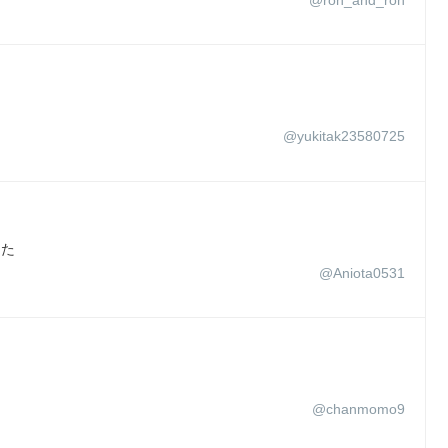
@ron_and_ron
@yukitak23580725
った
@Aniota0531
@chanmomo9