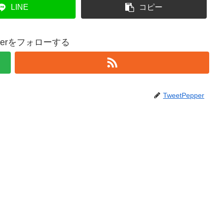
LINE
コピー
epperをフォローする
TweetPepper