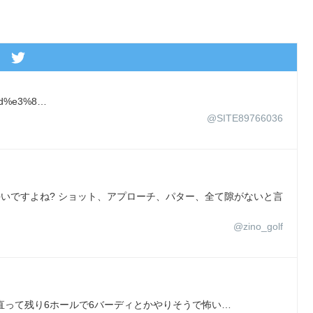
ad%e3%8…
@SITE89766036
で上手いですよね? ショット、アプローチ、パター、全て隙がないと言
@zino_golf
直って残り6ホールで6バーディとかやりそうで怖い…