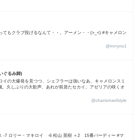
てもクラブ投げるなんて・・。アーメン・・(>_<) #キャメロン
@mrryno1
t(ぬいぐるみ師)
キロイの大爆発を見つつ、シェフラーは強いなあ、キャメロンスミ
滅。久しぶりの大歓声、あれが前居たセカイ。アゼリアの咲くオ
@charismaofstyle
-7 ロリー・マキロイ -6 松山 英樹 ＋2 15番バーディー #マ