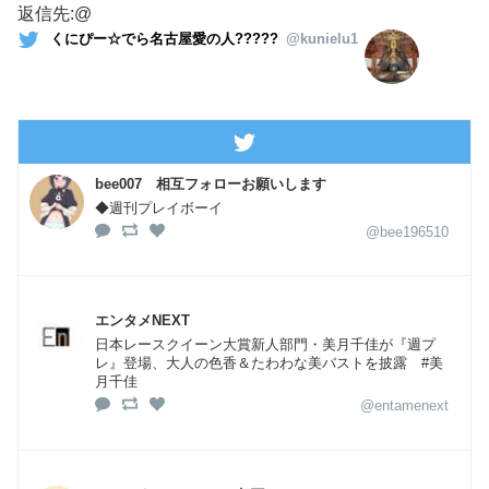
返信先:@
くにぴー☆でら名古屋愛の人?????
@kunielu1
bee007 相互フォローお願いします
◆週刊プレイボーイ
@bee196510
エンタメNEXT
日本レースクイーン大賞新人部門・美月千佳が『週プ
レ』登場、大人の色香＆たわわな美バストを披露 #美
月千佳
@entamenext