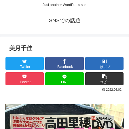
Just another WordPress site
SNSでの話題
美月千佳
Twitter
Facebook
はてブ
Pocket
LINE
コピー
2022.06.02