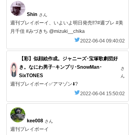
Shin
さん
週刊プレイボーイ、いよいよ明日発売‼?#週プレ #美
月千佳 #みづきち @mizuki__chika
2022-06-04 09:40:02
【彩】似顔絵作成。ジャニーズ･宝塚歌劇団好
き。なにわ男子･キンプリ･SnowMan･
さ
SixTONES
ん
週刊プレイボーイ✅アマゾン⬇️?
2022-06-04 15:50:02
kee008
さん
週刊プレイボーイ