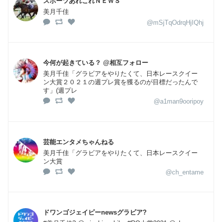
スポーツあれこれＮＥＷＳ
美月千佳
@mSjTqOdrqHjIQhj
今何が起きている？ @相互フォロー
美月千佳「グラビアをやりたくて、日本レースクイー
ン大賞２０２１の週プレ賞を獲るのが目標だったんで
す」(週プレ
@a1man9ooripoy
芸能エンタメちゃんねる
美月千佳「グラビアをやりたくて、日本レースクイー
ン大賞
@ch_entame
ドワンゴジェイピーnewsグラビア?