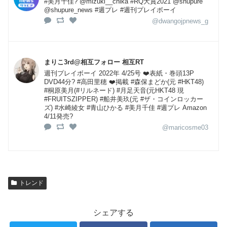
#美月千佳? @mizuki__chika #RQ大賞2021 @shupure
@shupure_news #週プレ #週刊プレイボーイ
@dwangojpnews_g
まりこ3rd@相互フォロー 相互RT
週刊プレイボーイ 2022年 4/25号 ❤️表紙・巻頭13P
DVD44分? #高田里穂 ❤️掲載 #森保まどか(元 #HKT48)
#桐原美月(#リルネード) #月足天音(元HKT48 現
#FRUITSZIPPER) #船井美玖(元 #ザ・コインロッカー
ズ) #水崎綾女 #青山ひかる #美月千佳 #週プレ Amazon
4/11発売?
@maricosme03
トレンド
シェアする