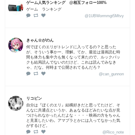
ゲーム人気ランキング @相互フォロー100%
ゲーム ランキング
@1UBWormmgt5Mtvy
きゃん☆がのん
何でぼくのエリがトレンドに入ってるの？と思った
が、そういう事かー、理解。てか、最近は漫画読む時
間も体力も集中力も無くなって来たので、ルックバッ
クも結局読んでないのだけど、これは読んでみなき
ゃ、だな。何時まで公開されてるんだろ？
@can_gunnon
リコピン
自分は『ぼくのエリ』結構好きだと思ってたけど、そ
んなに共通点というか、あぁなるほどみたいな点が見
つけられなかったんだよな・・・・映画の方をちゃん
と見直したいわ。アマプラとかには入ってなかった気
がするけど。
@Rico_note