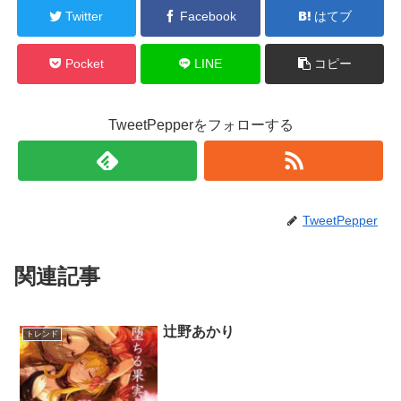
Twitter
Facebook
はてブ
Pocket
LINE
コピー
TweetPepperをフォローする
TweetPepper
関連記事
辻野あかり
トレンド