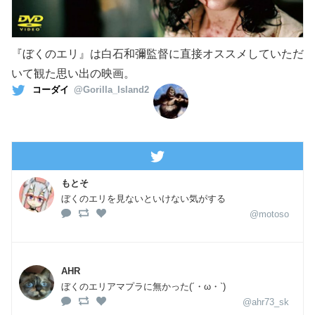
『ぼくのエリ』は白石和彌監督に直接オススメしていただ
いて観た思い出の映画。
コーダイ
@Gorilla_Island2
もとそ
ぼくのエリを見ないといけない気がする
@motoso
AHR
ぼくのエリアマプラに無かった(´・ω・`)
@ahr73_sk