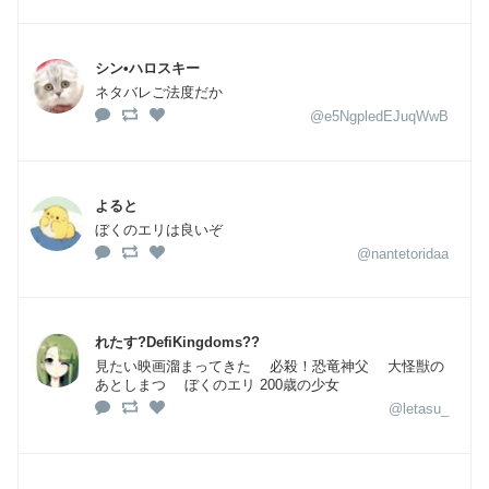
シン•ハロスキー
ネタバレご法度だか
@e5NgpledEJuqWwB
よると
ぼくのエリは良いぞ
@nantetoridaa
れたす?DefiKingdoms??
見たい映画溜まってきた 必殺！恐竜神父 大怪獣の
あとしまつ ぼくのエリ 200歳の少女
@letasu_