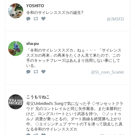
YOSHITO
令和のサイレンススズカの誕生?
@JMSFD
sha-pu
「令和のサイレンススズカ」ねぇ・・・ 「サイレンス
スズカの再来」の再来をたくさん見て来たので、この
手のキャッチフレーズはあんまり信用しない事にして
いる。
@St_coon_Scarlet
こうもりねこ
母父Unbridled's Songで気になった子 ◇サンセットクラ
ウド 兄のコントレイルと同じ矢作厩舎。まだ未勝利だ
けど、ロングスパートという武器を持つ。 ◇ノットゥ
ルノ 武豊が乗っとるの。ダート路線を絶賛勝ち上がり
中。 ◇エイシンチュプ ゲートの下を潜って脱走した真
なる令和のサイレンススズカ