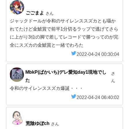
ごごまよ
さん
ジャックドールが令和のサイレンススズカとも囁か
れてたけど金鯱賞で前半1分切るラップで逃げてさら
に上がり3位の脚で差してレコードで勝つってのが完
全にスズカの金鯱賞と一緒でわろた
2022-04-24 00:30:04
MbkP(ばかいち)デレ愛知day1現地でし
さ
た
ん
令和のサイレンススズカ爆誕・・・
2022-04-24 06:40:02
荒陰ゆぼch
さん