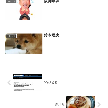
阪神爆弾
トレンド
鈴木達央
トレンド
DDoS攻撃
島耕作