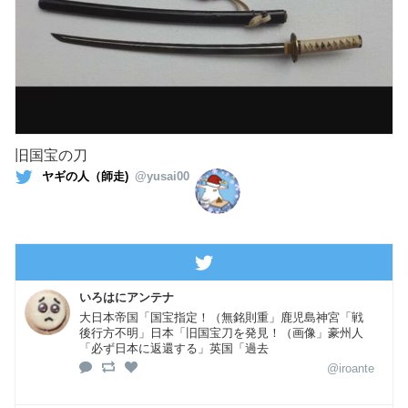
旧国宝の刀
ヤギの人（師走)
@yusai00
いろはにアンテナ
大日本帝国「国宝指定！（無銘則重」鹿児島神宮「戦
後行方不明」日本「旧国宝刀を発見！（画像」豪州人
「必ず日本に返還する」英国「過去
@iroante