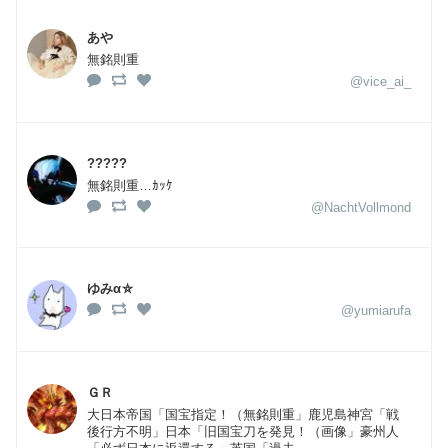
あや
無銘則重
@vice_ai_
?????
無銘則重…ｶｯｹ
@NachtVollmond
ゆみα⛤
@yumiarufa
ＧＲ
大日本帝国「国宝指定！（無銘則重」鹿児島神宮「戦
後行方不明」日本「旧国宝刀を発見！（画像」豪州人