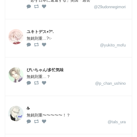
「必ず日本に返還する」英国「過去
@29udonnegimori
ユキトデス٭?*.︎︎︎︎
無銘則重…?✨
@yukito_mofu
ぴいちゃん/多忙気味
無銘則重…？
@p_chan_ushino
☕️
無銘則重〜〜〜〜〜！？
@tals_ura