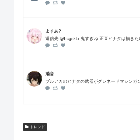
よすあ?
返信先:@hcgskLn鬼すぎね 正直ヒナタは描き
消音
ブルアカのヒナタの武器がグレネードマシンガ
トレンド