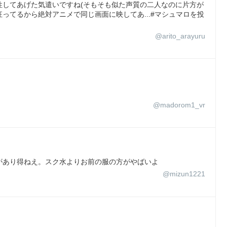
性してあげた気遣いですね(そもそも似た声質の二人なのに片方が
ってるから絶対アニメで同じ画面に映してあ...#マシュマロを投
@arito_arayuru
@madorom1_vr
があり得ねえ。スク水よりお前の服の方がやばいよ
@mizun1221