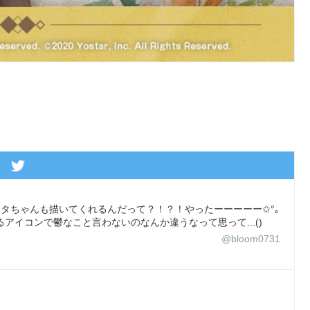
♡ ヒナタちゃんも描いてくれるんだって？！？！やったーーーーー✩°｡
死んでるアイコンで鬱なこと言わないのなんか違うなって思って...()
@bloom0731