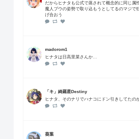
だからヒナタも公式で蒸されて概念的に同じ属
魔人ブウの姿勢で取り込もうとしてるのマジで狂
げ合おう
madorom1
ヒナタは日高里菜さんか…
「キ」綺羅星Destiny
ヒナタ、そのナリでハナコにドン引きしてたの
葵葉