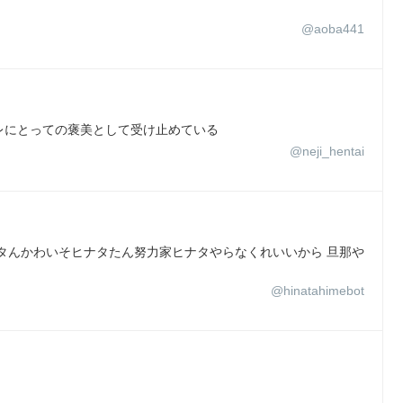
@aoba441
レにとっての褒美として受け止めている
@neji_hentai
ナタんかわいそヒナタたん努力家ヒナタやらなくれいいから 旦那や
@hinatahimebot