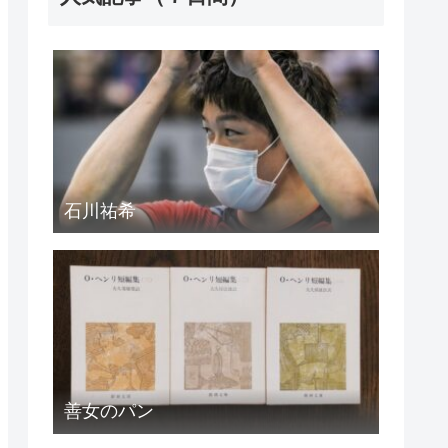
石川祐希
善女のパン