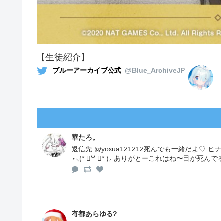
【生徒紹介】
ブルーアーカイブ公式
@Blue_ArchiveJP
華たろ。
返信先:@yosua121212死んでも一緒だよ
⋆⸜(* ॑꒳ ॑* )⸝ ありがとーこれはね〜目が
有都あらゆる?