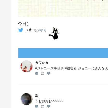
今日(
ユキ
@ykpkj
★ウた★
#ジャニーズ事務所 #被害者 ジョニーにさんな
あ
うおおおお??????