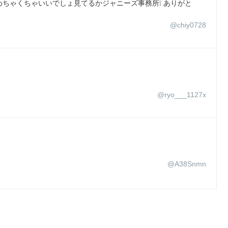
ちゃくちゃいいでしょ見てるかジャニーズ事務所❕ ありがと
@chiy0728
@ryo___1127x
@A38Snmn