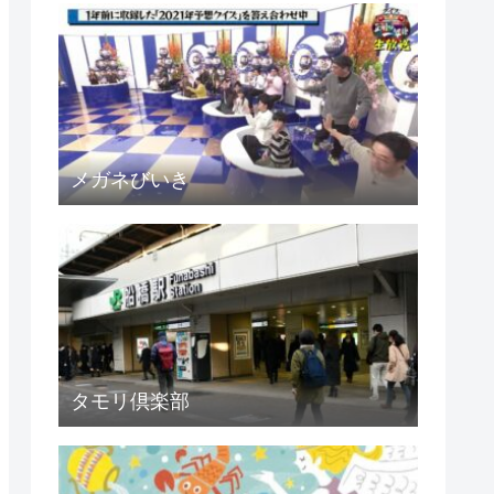
メガネびいき
タモリ倶楽部