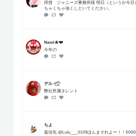
拝啓 ジャニーズ事務所様 明日（というか今日
ちゃくちゃ強くしといてくだ
Nami★❤️
今年の
デル =͟͟͞♡
弊社所属タレント
ちよ
返信先:@Lulu___0109ほんまそれよ〜！！