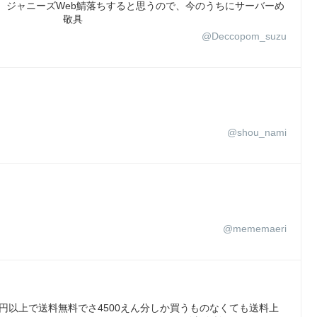
）ジャニーズWeb鯖落ちすると思うので、今のうちにサーバーめ
さい。 敬具
@Deccopom_suzu
@shou_nami
@mememaeri
5000円以上で送料無料でさ4500えん分しか買うものなくても送料上