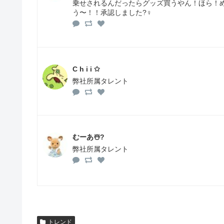
乗せされるんだったらグッズ買うやん！ほら！め
う〜！！承認しました?‍♀️
C h i i ✩
弊社所属タレント
むーあ☃️?
弊社所属タレント
トレンド