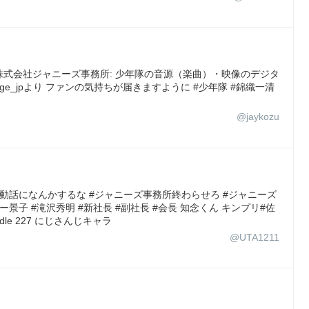
式会社ジャニーズ事務所: 少年隊の音源（楽曲）・映像のデジタ
@change_jpより ファンの気持ちが届きますように #少年隊 #錦織一清
@jaykozu
動話になんかするな #ジャニーズ事務所終わらせろ #ジャニーズ
ー景子 #滝沢秀明 #新社長 #副社長 #会長 知念くん キンプリ#佐
le 227 にじさんじキャラ
@UTA1211