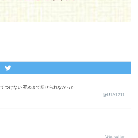
んてつけない 死ぬまで罰せられなかった
@UTA1211
@busutter