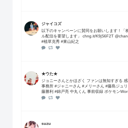
ジャイコズ
以下のキャンペーンに賛同をお願いします！「株
ル配信を要望します」 chng.it/K9jS6F2T 
#植草克秀 #東山紀之
★ウた★
ジョニーさんとかほざく ファンは無知すぎる 感
事務所 #ジャニーさん #メリーさん #藤島ジュリ
藤勝利 #錦戸亮 中丸くん 事前収録 ポケモンWord
suzu