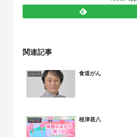
関連記事
食道がん
トレンド
根津甚八
トレンド