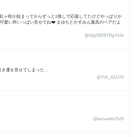
♥️?虹ヶ咲が始まってからずっと1推しで応援してたけどやっぱりか
可愛い所いっぱい見せてね❤️ まゆちとかすみん最高のペアだよ
@iXjgS82BTRg7dJe
引き運を見せてしまった…
@YUI_AZU70
@kazuwith2526