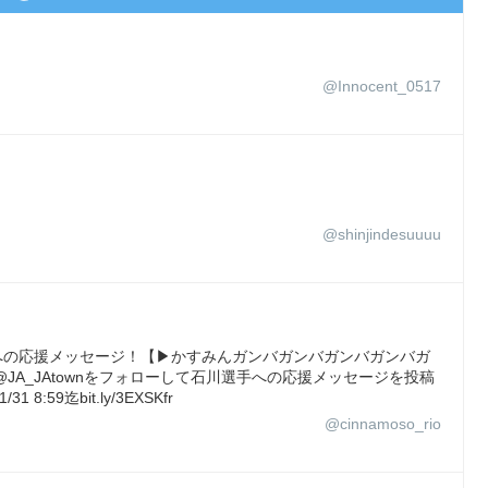
@Innocent_0517
@shinjindesuuuu
)への応援メッセージ！【▶かすみんガンバガンバガンバガンバガ
JA_JAtownをフォローして石川選手への応援メッセージを投稿
9迄bit.ly/3EXSKfr
@cinnamoso_rio