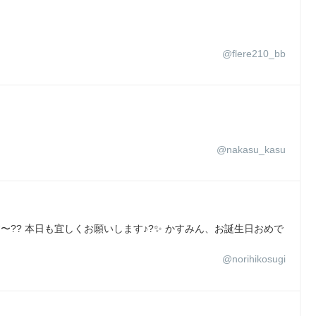
@flere210_bb
@nakasu_kasu
かす〜?? 本日も宜しくお願いします♪?✨ かすみん、お誕生日おめで
@norihikosugi