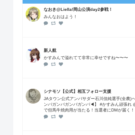
なおき@Liella!岡山公演day2参戦！
みんなおはよう！
新人航
かすみんで溢れてて非常に幸せですね〜〜〜
シナモソ【公式】相互フォロー支援
JAタウン公式アンバサダー石川佳純選手(全農
ンバガンバガンバガンバ◀】 #かすみん頑張れ @
で但馬牛焼肉用が当たる！当選者にDMが届く！1/31 8:5