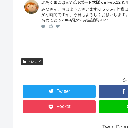
ぷあくまこぱん?ビルボード大阪 on Feb.12 & 4t
みなさん、おはようございますlcl˘σ ᴗ σ˵j
変な時間ですが、今日もよろしくお願いします。
おめでとう? #中須かすみ生誕祭2022
トレンド
シ
Twitter
Pocket
TweetP