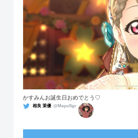
かすみんお誕生日おめでとう♡
相良 茉優
@MayuSgr