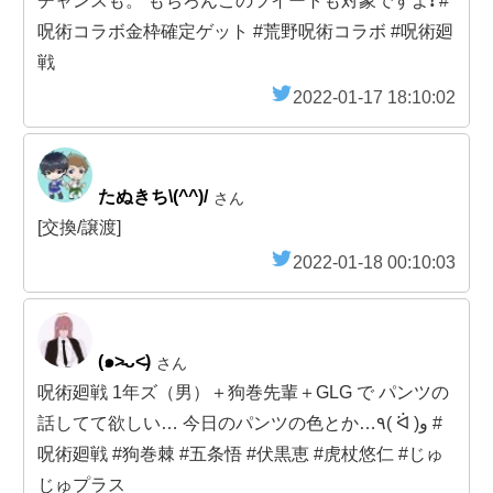
チャンスも。 もちろんこのツイートも対象ですよ❗️ #
呪術コラボ金枠確定ゲット #荒野呪術コラボ #呪術廻
戦
2022-01-17 18:10:02
たぬきち\(^^)/
さん
[交換/譲渡]
2022-01-18 00:10:03
(๑˃̵ᴗ˂̵)
さん
呪術廻戦 1年ズ（男）＋狗巻先輩＋GLG で パンツの
話してて欲しい… 今日のパンツの色とか…٩( ᐛ )و #
呪術廻戦 #狗巻棘 #五条悟 #伏黒恵 #虎杖悠仁 #じゅ
じゅプラス