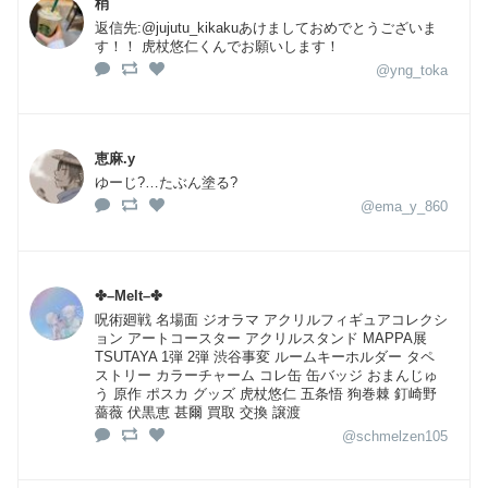
梢
返信先:@jujutu_kikakuあけましておめでとうございま
す！！ 虎杖悠仁くんでお願いします！
@yng_toka
恵麻.y
ゆーじ?…たぶん塗る?
@ema_y_860
✤–Melt–✤
呪術廻戦 名場面 ジオラマ アクリルフィギュアコレクシ
ョン アートコースター アクリルスタンド MAPPA展
TSUTAYA 1弾 2弾 渋谷事変 ルームキーホルダー タペ
ストリー カラーチャーム コレ缶 缶バッジ おまんじゅ
う 原作 ポスカ グッズ 虎杖悠仁 五条悟 狗巻棘 釘崎野
薔薇 伏黒恵 甚爾 買取 交換 譲渡
@schmelzen105