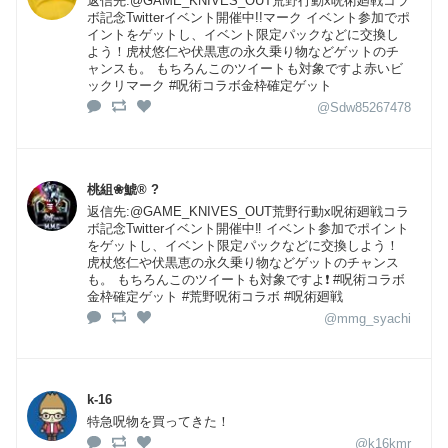
返信先:@GAME_KNIVES_OUT荒野行動x呪術廻戦コラ
ボ記念Twitterイベント開催中!!マーク イベント参加でポ
イントをゲットし、イベント限定パックなどに交換し
よう！虎杖悠仁や伏黒恵の永久乗り物などゲットのチ
ャンスも。 もちろんこのツイートも対象ですよ赤いビ
ックリマーク #呪術コラボ金枠確定ゲット
@Sdw85267478
桃組❀鯱® ︎?
返信先:@GAME_KNIVES_OUT荒野行動x呪術廻戦コラ
ボ記念Twitterイベント開催中‼️ イベント参加でポイント
をゲットし、イベント限定パックなどに交換しよう！
虎杖悠仁や伏黒恵の永久乗り物などゲットのチャンス
も。 もちろんこのツイートも対象ですよ❗️ #呪術コラボ
金枠確定ゲット #荒野呪術コラボ #呪術廻戦
@mmg_syachi
k-16
特急呪物を買ってきた！
@k16kmr