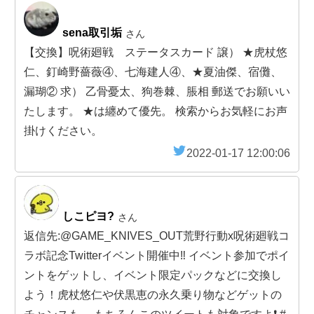
sena取引垢
さん
【交換】呪術廻戦 ステータスカード 譲） ★虎杖悠
仁、釘崎野薔薇④、七海建人④、★夏油傑、宿儺、
漏瑚② 求） 乙骨憂太、狗巻棘、脹相 郵送でお願いい
たします。 ★は纏めて優先。 検索からお気軽にお声
掛けください。
2022-01-17 12:00:06
しこピヨ?
さん
返信先:@GAME_KNIVES_OUT荒野行動x呪術廻戦コ
ラボ記念Twitterイベント開催中‼️ イベント参加でポイ
ントをゲットし、イベント限定パックなどに交換し
よう！虎杖悠仁や伏黒恵の永久乗り物などゲットの