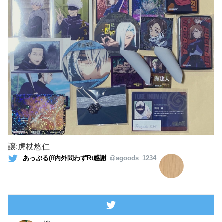
譲:虎杖悠仁
あっぷる(ff内外問わずRt感謝
@agoods_1234