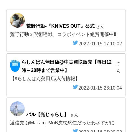
荒野行動-『KNIVES OUT』公式
さん
荒野行動ｘ呪術廻戦、コラボイベント絶賛開催中‼️
2022-01-15 17:10:02
らしんばん蒲田店@中古買取販売【毎日12
さ
時～20時まで営業中】
ん
【#らしんばん蒲田店/入荷情報】
2022-01-15 23:10:04
バル【光じゃらし】
さん
返信先:@Macaro_MoB虎杖悠仁だったわさすがに