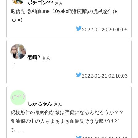
ポチゴン??
さん
返信先:@Aigitune_10yako呪術廻戦の虎杖悠仁(●
´ω`●)
2022-01-20 20:00:05
壱崎?
さん
【
2022-01-21 02:10:03
しかちゃん
さん
虎杖悠仁の最終的な敵は宿儺になるんだろうか？？
夏油傑の中の人もまぁまぁ面倒臭そうな敵だけど
も……