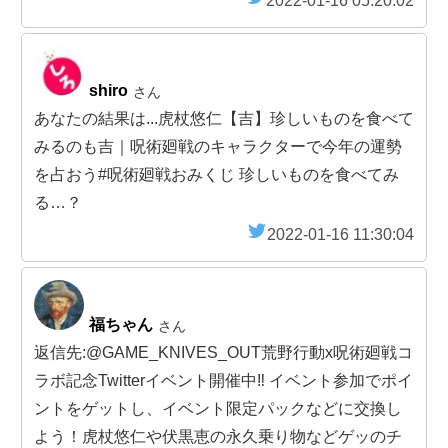
2022-01-16 05:20:02
shiro
さん
あなたの結果は...虎杖悠仁【吉】珍しいものを食べて
みるのも吉｜呪術廻戦のキャラクターで今年の運勢
を占おう#呪術廻戦おみくじ 珍しいものを食べてみ
る…？
2022-01-16 11:30:04
福ちゃん
さん
返信先:@GAME_KNIVES_OUT荒野行動x呪術廻戦コ
ラボ記念Twitterイベント開催中‼️ イベント参加でポイ
ントをゲットし、イベント限定パックなどに交換し
よう！虎杖悠仁や伏黒恵の永久乗り物などゲッのチ