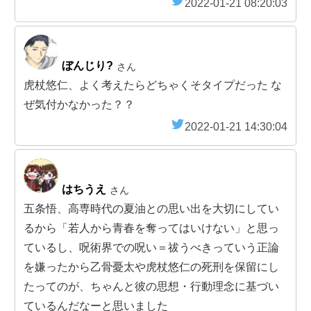
2022-01-21 08:20:03
ぼんじり?
さん
虎杖悠仁、よく考えたらどちゃくそタイプだった な
ぜ気付かなかった？？
2022-01-21 14:30:04
はちうえ
さん
五条悟、高専時代の夏油との思い出を大切にしてい
るから「若人から青春を奪ってはいけない」と思っ
ているし、呪術界での呪い＝祓うべきっていう正論
を嫌ったから乙骨憂太や虎杖悠仁の死刑を保留にし
たってのが、ちゃんと彼の思想・行動理念に基づい
ているんだなーと思いました