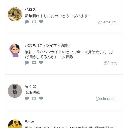
ベロス
新年明けましておめでとうございます！
@Verosuinu
バズろう?（ツイフィ必読）
無駄に長いペンライトのせいで全く大掃除進まん（ま
だ掃除してるんか）（大掃除
@8_zny
らくな
呪術廻戦
@sakuratori_
Sd.w