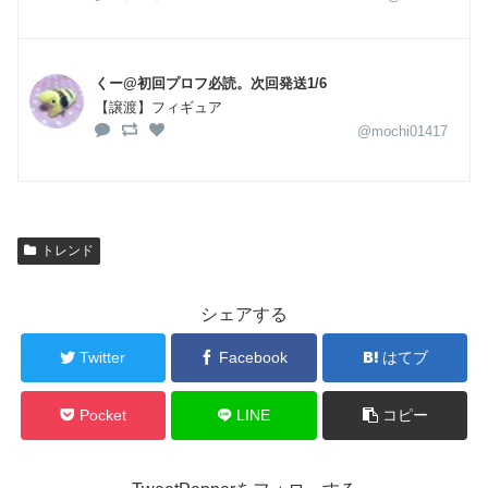
くー@初回プロフ必読。次回発送1/6
【譲渡】フィギュア
@mochi01417
トレンド
シェアする
Twitter
Facebook
はてブ
Pocket
LINE
コピー