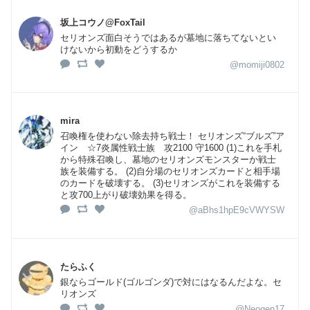
坂上コウノ@FoxTail
セリオンズ面白そうではあるが墓地に落ちてないとい
けないから初動をどうするか
@momiji0802
mira
召喚権を使わない除去持ち戦士！ セリオンズ“ブルズ”ア
イン ☆7炎属性戦士族 攻2100 守1600 (1)これを手札
から特殊召喚し、墓地のセリオンズモンスターか戦士
族を装備する。 (2)自分場のセリオンズカードと相手場
のカードを破壊する。 (3)セリオンズがこれを装備する
と攻700上がり破壊効果を得る。
@aBhs1hpE9cVWYSW
たらふく
銀ならゴールド(ゴルゴンダ)で対にはなるんだよな。セ
リオンズ
@Neogen17