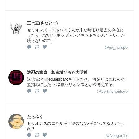
三七豆(さなとー)
セリオンズ、アルバスくんが来た時より過去の存在だ
ったりしない？(キャプテンとキットちゃんくらいしか
映らないので)
@ga_nurupo
激烈の童貞 和南城ひろた大明神
返信先:@likedualsparkキットたそ、何をとは言わんが
鷲掴みにしたい 壊獣セリオンズとか今考えてる
@Cortiachanlove
たらふく
セリオンズのエネルギー源の"アルギロ"ってなんだろ。
銀？
@Neogen17