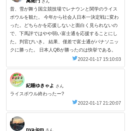
萬衛門
さん
昔、雪が舞う国立競技場でレナウンと関学のライス
ボウルを観た。 今年から社会人日本一決定戦に変わ
った。どちらかを応援しないと面白く見られないの
で、下馬評ではやや弱い富士通を応援することにし
た。判官びいき。 結果、僅差で富士通がパナソニッ
クに勝った。 日本人QBが勝ったのは快挙である。
2022-01-17 15:10:03
紀睡ゆきゃよ
さん
ライスボウル終わったー?
2022-01-17 21:20:07
nya-ipm
さん