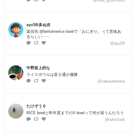
@mao_g2a5m2e5
ayu58/多ぬ吉
返信先:@behoimerice bowlで「おにぎり」って意味あ
るらしい‥‥
@ayu58
中野坂上的な
ライスボウルは富士通が優勝
@sakauetekina
たけぞう６
RICE bowlと昨年度までのX bowlって何が違うんだろう
@takezou6