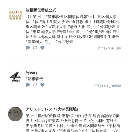
箱根駅伝番組公式
【✨第98回 #箱根駅伝 区間順位速報?‍♂️】 10区個人順
位‼️ 1位 #青山学院大学 #中倉啓敦 選手 1時間07分50秒
※区間新 2位 #東洋大学 #清野太雅 選手＋1分00秒差 3
位 #東京国際大学 #野澤巧理 選手＋1分16秒差 4位 #明
治大学 #橋本大輝 選手＋1分21秒差 OP #関東学生連合
#諸星颯大 選手＋1分22秒差
@hakone_ntv
4years.
#箱根駅伝
@4years_media
アリストテレス＊(大学長距離)
第98回箱根駅伝復路 感想① ･青山学院 総合新記録で優
勝！ ･我々は蝦夷森の快走を待っていた ･津田 有終の
美を飾る区間賞 ･中村、中倉の連続区間新締め ･平林清
澄 圧巻の5人抜き ･完全復活高らかに2位順天堂！ ･な