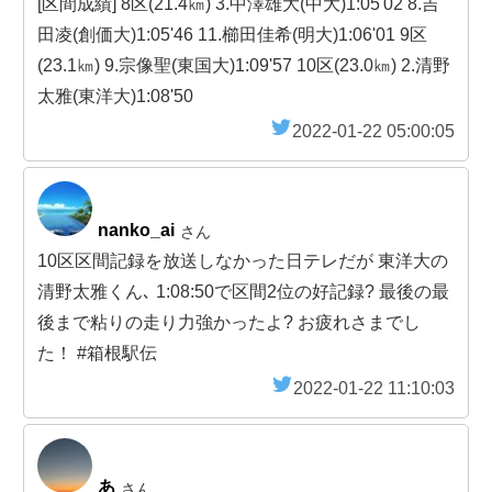
[区間成績] 8区(21.4㎞) 3.中澤雄大(中大)1:05'02 8.吉
田凌(創価大)1:05'46 11.櫛田佳希(明大)1:06'01 9区
(23.1㎞) 9.宗像聖(東国大)1:09'57 10区(23.0㎞) 2.清野
太雅(東洋大)1:08'50
2022-01-22 05:00:05
nanko_ai
さん
10区区間記録を放送しなかった日テレだが 東洋大の
清野太雅くん､ 1:08:50で区間2位の好記録? 最後の最
後まで粘りの走り力強かったよ? お疲れさまでし
た！ #箱根駅伝
2022-01-22 11:10:03
あ
さん