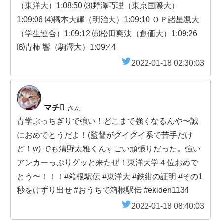
（東洋大）1:08:50 ⑶野澤巧理（東京国際大）
1:09:06 ⑷橋本大輝（明治大）1:09:10 ＯＰ諸星颯大
（学生連合）1:09:12 ⑸松田爽汰（創価大）1:09:26
⑹青柿 響（駒澤大）1:09:44
2022-01-18 02:30:03
マチ
さん
青学ぶっちぎりで強い！どこまで強くなるんや〜誠
におめでとうだよ！(監督がグイグイ系で苦手だけ
ど！w) でも清野太雅くんすごい頑張りだった。強い
アンカーっぷりグッと来たぜ！東洋大学４位おめで
とう〜！！！#箱根駅伝 #東洋大 #鉄紺の証明 #その1
秒をけずり出せ #おうちで箱根駅伝 #ekiden1134
2022-01-18 08:40:03