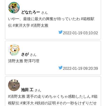
どなたろー
さん
いやー、最後に最大の興奮が待っていたわ #箱根駅
伝 #東洋大学 #清野太雅
2022-01-19 03:10:02
さが
さん
清野太雅 野澤巧理
2022-01-19 09:20:39
池田 工
さん
#清野太雅 選手の走りめちゃくちゃ感動したしん #箱
根駅伝 #東洋大 #鉄紺の証明 #その一秒をけずりだせ