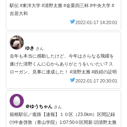
駅伝 #東洋大学 #清野太雅 #金栗四三杯 #中央大学 #
吉居大和
2022-01-17 14:20:01
ゆき
さん
去年も本当に感動したけど、今年はさらなる飛躍を
遂げた清野くんに心からありがとうをいいたい? ス
ローガン、見事に達成した！ #清野太雅 #鉄紺の証明
2022-01-17 20:30:01
＠ゆうちゃん
さん
箱根駅伝／復路【速報】１０区（23.0km）区間記録
⑴中倉啓敦（青山学院）1:07:50※区間新 ⑵清野太雅