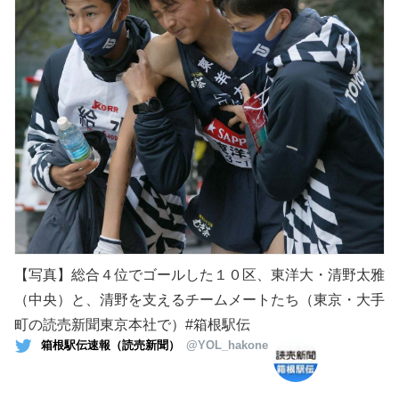
【写真】総合４位でゴールした１０区、東洋大・清野太雅
（中央）と、清野を支えるチームメートたち（東京・大手
町の読売新聞東京本社で）#箱根駅伝
箱根駅伝速報（読売新聞）
@YOL_hakone