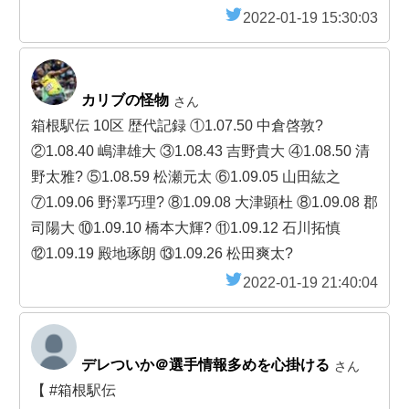
2022-01-19 15:30:03
カリブの怪物
さん
箱根駅伝 10区 歴代記録 ①1.07.50 中倉啓敦?
②1.08.40 嶋津雄大 ③1.08.43 吉野貴大 ④1.08.50 清
野太雅? ⑤1.08.59 松瀬元太 ⑥1.09.05 山田紘之
⑦1.09.06 野澤巧理? ⑧1.09.08 大津顕杜 ⑧1.09.08 郡
司陽大 ⑩1.09.10 橋本大輝? ⑪1.09.12 石川拓慎
⑫1.09.19 殿地琢朗 ⑬1.09.26 松田爽太?
2022-01-19 21:40:04
デレついか＠選手情報多めを心掛ける
さん
【 #箱根駅伝