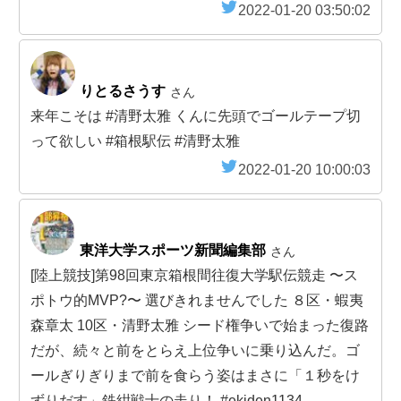
2022-01-20 03:50:02
りとるさうす
さん
来年こそは #清野太雅 くんに先頭でゴールテープ切
って欲しい #箱根駅伝 #清野太雅
2022-01-20 10:00:03
東洋大学スポーツ新聞編集部
さん
[陸上競技]第98回東京箱根間往復大学駅伝競走 〜ス
ポトウ的MVP?〜 選びきれませんでした ８区・蝦夷
森章太 10区・清野太雅 シード権争いで始まった復路
だが、続々と前をとらえ上位争いに乗り込んだ。ゴ
ールぎりぎりまで前を食らう姿はまさに「１秒をけ
ずりだす」鉄紺戦士の走り！ #ekiden1134