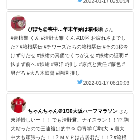
2022-01-17 02:00:04
ぴぽち@喪中…年末年始は箱根垢
さん
#青柿響 くん #清野太雅 くん #10区 お疲れさまでし
た? #箱根駅伝 #チワーズたちの箱根駅伝 #その1秒を
けずりだせ #鉄紺の真価でくつがえせ #鉄紺の証明 #
怯まず前へ #鉄紺 #東洋 #推し #原点と責任 #藤色 #
男だろ #大八木監督 #駒澤 推し
2022-01-17 08:10:03
ちゃんちゃん＠1/30大阪ハーフマラソン
さん
東洋惜しいー！！ でも清野君、ナイスラン！！?? 駒
大粘ったので三連複は的中☺️ ◎青学 ◯駒大 ▲順大
中大も頑張った！！? ＭＶＰは吉居君だ！！? #箱根