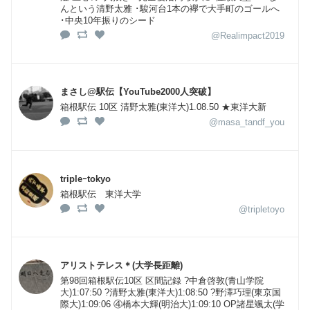
んという清野太雅 ･駿河台1本の襷で大手町のゴールへ
･中央10年振りのシード
@Realimpact2019
まさし@駅伝【YouTube2000人突破】
箱根駅伝 10区 清野太雅(東洋大)1.08.50 ★東洋大新
@masa_tandf_you
tripleｰtokyo
箱根駅伝 東洋大学
@tripletoyo
アリストテレス＊(大学長距離)
第98回箱根駅伝10区 区間記録 ?中倉啓敦(青山学院
大)1:07:50 ?清野太雅(東洋大)1:08:50 ?野澤巧理(東京国
際大)1:09:06 ④橋本大輝(明治大)1:09:10 OP諸星颯太(学