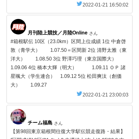
2022-01-21 16:50:02
月刊陸上競技／月陸Online
さん
#箱根駅伝 10区（23.0km）区間上位成績 1位 中倉啓
敦（青学大） 1.07.50＝区間新 2位 清野太雅（東
洋大） 1.08.50 3位 野澤巧理（東京国際大）
1.09.06 4位 橋本大輝（明大） 1.09.11 ＯＰ 諸
星颯大（学生連合） 1.09.12 5位 松田爽汰（創価
大） 1.09.27
2022-01-21 23:00:03
チーム福島
さん
【第98回東京箱根間往復大学駅伝競走復路・結果】