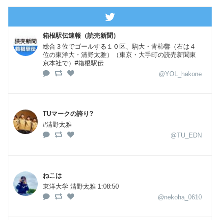
箱根駅伝速報（読売新聞）
総合３位でゴールする１０区、駒大・青柿響（右は４
位の東洋大・清野太雅）（東京・大手町の読売新聞東
京本社で）#箱根駅伝
@YOL_hakone
TUマークの誇り?
#清野太雅
@TU_EDN
ねこは
東洋大学 清野太雅 1:08:50
@nekoha_0610