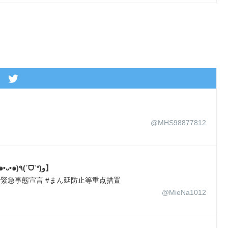
@MHS98877812
みーにゃ?【カワイイは正義*ଘ(੭*ˊᵕˋ)੭♡(*ฅ́˘ฅ̀*)(๑•᎑•๑)٩(ˊᗜˋ*)و】
緊急事態宣言 #まん延防止等重点措置
@MieNa1012