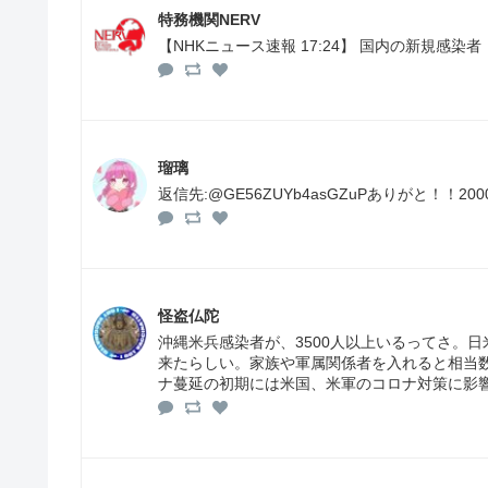
特務機関NERV
【NHKニュース速報 17:24】 国内の新規感
瑠璃
返信先:@GE56ZUYb4asGZuPありがと！！2
怪盗仏陀
沖縄米兵感染者が、3500人以上いるってさ。日
来たらしい。家族や軍属関係者を入れると相当
ナ蔓延の初期には米国、米軍のコロナ対策に影