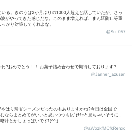
いる。きのうは3か月ぶりの1000人超えと話していたが、さっ
第6波がやってきた感じだな。このまま増えれば、まん延防止等重
しっかり対策してくれよな。
@Su_057
、桁違いやわ?おめでとう！！ お菓子詰め合わせで期待しております?
@Janner_azusan
ですね～?やはり帰省シーズンだったのもありますかね?今日は全国で
読むならまとめてがいいと思いつつも|дﾟ)ﾁﾗｯと見ちゃいそうに…
噌汁とかしょっぱいです❗(^^;)
@aWozkfMCfkRehxq