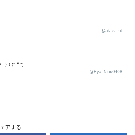
数
@ak_sr_ut
！(*´꒳`*)
@Ryo_Nino0409
ェアする