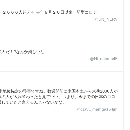
染者 ２０００人超える 去年９月２６日以来 新型コロナ
@UN_NERV
000人だ！?なんか嬉しいな
@Ni_natann45
米地位協定の弊害ですね。数週間前に米国本土から米兵2000人が
数の人が入れ替わったと見ていい。つまり、今までの日本のコロ
響していたと言えるんじゃないかな。
@qzWCjmamga154jm