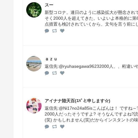
スー
新型コロナ。連日のように感染拡大が懸念されて
そく2000人を超えてきた。いよいよ本格的に
点措置も検討されていくから、文句を言う前に
ａｚｕ
返信先:@ryuhasegawa96232000人、
アイナナ陸天百(ｴﾊﾞと申します☆)
返信先:@Ni17no24a85isこんばんは！ 
2000人だったそうですよ? そうなんですよね?
(笑) かもしれません(笑)だからインスタントの味