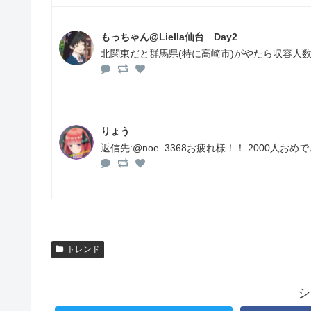
もっちゃん@Liella仙台 Day2
北関東だと群馬県(特に高崎市)がやたら収容人
りょう
返信先:@noe_3368お疲れ様！！ 2000人おめでとう
トレンド
シ