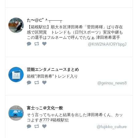
た〜@⊂ﾟ＾┬───┬
【箱根駅伝】順大８区津田将希「菅田将暉」ばり存在
感で区間賞 トレンドも（日刊スポーツ）実況中継も
この選手はフルネームで呼んでたなぁ 津田将希選手
@KtW2hkAIO9YbpgJ
芸能エンタメニュースまとめ
箱根"津田将希"トレンド入り
@geinou_news8
富士っこ＠文化一般
そう言ってちゃんと結果を出した津田将希くん、カッ
コよすぎ??? #箱根駅伝
@fujikko_culture