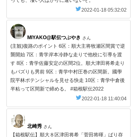
っても、凄い人ばかりに違いないぞ。
2022-01-18 05:32:02
MIYAKO@駅伝つぶやき
さん
(主観)復路のポイント 6区：順大主将牧瀬区間賞で逆
襲開始 7区：青学岸本冷静な走りで他校に引導を渡
す 8区：青学佐藤安定の区間2位。順大津田将希走り
もバズりも男前 9区：青学中村圧巻の区間新。國學
院平林ポテンシャルを見せる快走 10区：青学中倉後
半粘って区間新で締める。 #箱根駅伝2022
2022-01-18 11:40:04
北崎秀
さん
【箱根駅伝】順大８区津田将希「菅田将暉」ばり存