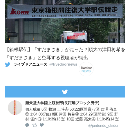
【箱根駅伝】「すだまさき」が走った？順大の津田将希を
「すだまさき」と空耳する視聴者が続出
ライブドアニュース
@livedoornews
順天堂大学陸上競技部(長距離ブロック男子)
個人成績 6区 牧瀬 圭斗④ 58:22(区間賞) 7区 西澤 侑真
③ 1:04:08(7位) 8区 津田 将希④ 1:04:29(区間賞) 9区 野
村 優作③ 1:10:39(13位) 10区 近藤 亮太④ 1:10:45(14位)
@juntendo_ekiden