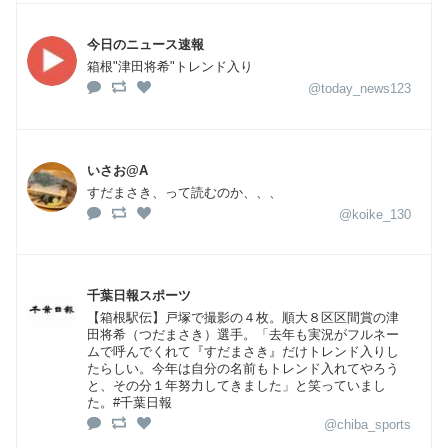
今日のニュース速報
箱根"津田将希"トレンド入り
@today_news123
いさお@A
すだまさき、って読むのか、、、
@koike_130
千葉日報スポーツ
【箱根駅伝】戸塚で撮影の４枚。順大８区区間賞の津
田将希（つだまさき）選手。「去年も実況がフルネー
ムで呼んでくれて『すだまさき』だけトレンド入りし
たらしい。今年は自分の名前もトレンド入れてやろう
と、その分１年努力してきました」と笑っていまし
た。#千葉日報
@chiba_sports