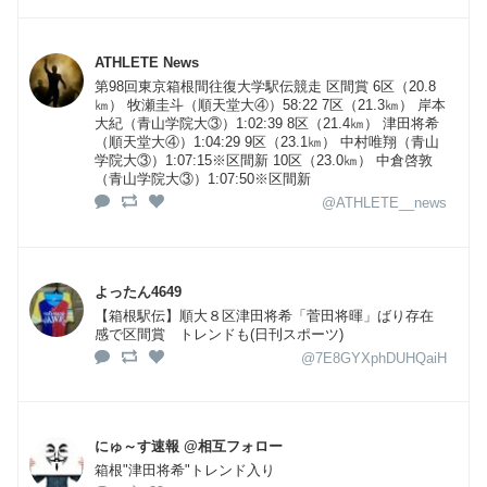
ATHLETE News
第98回東京箱根間往復大学駅伝競走 区間賞 6区（20.8
㎞） 牧瀬圭斗（順天堂大④）58:22 7区（21.3㎞） 岸本
大紀（青山学院大③）1:02:39 8区（21.4㎞） 津田将希
（順天堂大④）1:04:29 9区（23.1㎞） 中村唯翔（青山
学院大③）1:07:15※区間新 10区（23.0㎞） 中倉啓敦
（青山学院大③）1:07:50※区間新
@ATHLETE__news
よったん4649
【箱根駅伝】順大８区津田将希「菅田将暉」ばり存在
感で区間賞 トレンドも(日刊スポーツ)
@7E8GYXphDUHQaiH
にゅ～す速報 @相互フォロー
箱根"津田将希"トレンド入り