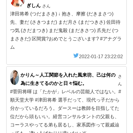
ぎしん
さん
津田将希 (つだまさき) ↓ 抱き、摩擦 (だきまさつ)
先、妻だ (さきつまだ) まだ月さ (まだつきさ) 佐田待
つ気 (さだまつき) まだ鬼殺 (まだきさつ) 爪先だ (つ
まさきだ) 区間賞?おめでとうございます? #アナグラ
ム
2022-01-17 23:22:02
かりん～人工関節を入れた風来坊、己は何の
さ
為に生きてるのかと日々悩む。
ん
#菅田将暉 は「たかが」レベルの芸能人ではない。#
順天堂大学 #津田将希 選手だって、現代っ子だから
分かっているだろう。ダースーは教師を目指してた
位だから頭もいい。経営コンサルタントの父親も、
コーラスやってる弟も居るし、家系図作って親戚辿