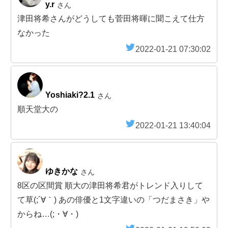
y.r
さん
津田将希さんがどうしても菅田将暉に聞こえて仕方
なかった
2022-01-21 07:30:02
Yoshiaki?2.1
さん
順天堂大の
2022-01-21 13:40:04
ゆきかな
さん
8区の区間賞 順大の津田将希君がトレンド入りして
て草(;´∀｀) あの俳優と1文字違いの「つだまさき」や
からね…(;・∀・)