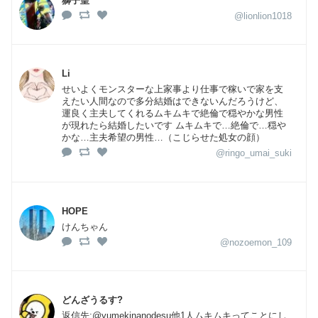
獅子皇
@lionlion1018
Li
せいよくモンスターな上家事より仕事で稼いで家を支
えたい人間なので多分結婚はできないんだろうけど、
運良く主夫してくれるムキムキで絶倫で穏やかな男性
が現れたら結婚したいです ムキムキで…絶倫で…穏や
かな…主夫希望の男性…（こじらせた処女の顔）
@ringo_umai_suki
HOPE
けんちゃん
@nozoemon_109
どんざうるす?
返信先:@yumekinanodesu他1人ムキムキってことにし