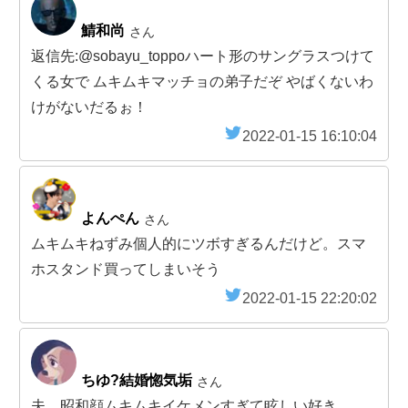
鯖和尚
さん
返信先:@sobayu_toppoハート形のサングラスつけて
くる女で ムキムキマッチョの弟子だぞ やばくないわ
けがないだるぉ！
2022-01-15 16:10:04
よんぺん
さん
ムキムキねずみ個人的にツボすぎるんだけど。スマ
ホスタンド買ってしまいそう
2022-01-15 22:20:02
ちゆ?結婚惚気垢
さん
夫、昭和顔ムキムキイケメンすぎて眩しい好き