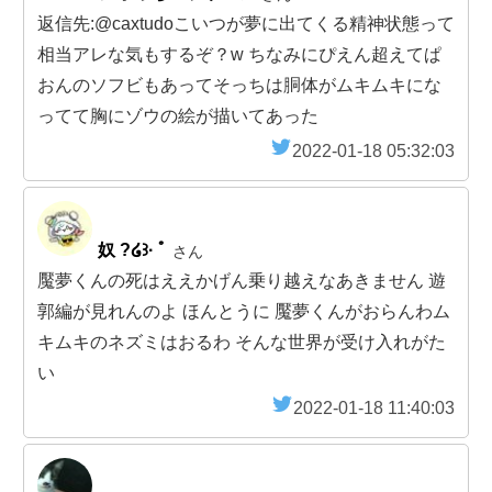
返信先:@caxtudoこいつが夢に出てくる精神状態って
相当アレな気もするぞ？w ちなみにぴえん超えてぱ
おんのソフビもあってそっちは胴体がムキムキにな
ってて胸にゾウの絵が描いてあった
2022-01-18 05:32:03
奴 ?໒꒱· ﾟ
さん
魘夢くんの死はええかげん乗り越えなあきません 遊
郭編が見れんのよ ほんとうに 魘夢くんがおらんわム
キムキのネズミはおるわ そんな世界が受け入れがた
い
2022-01-18 11:40:03