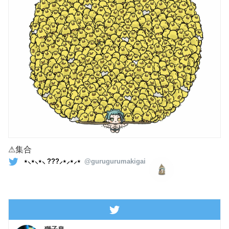
⚠︎集合
⋆⸜⋆⸜⋆⸜ ???⸝⋆⸝⋆⸝⋆
@gurugurumakigai