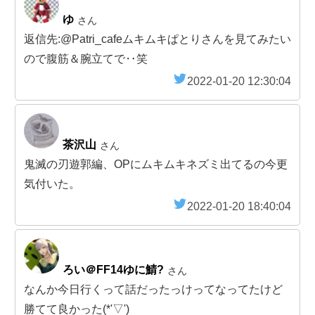
ゆ
さん
返信先:@Patri_cafeムキムキぱとりさんを見てみたい
ので腹筋＆腕立てで‥笑
2022-01-20 12:30:04
茶沢山
さん
鬼滅の刃遊郭編、OPにムキムキネズミ出てるの今更
気付いた。
2022-01-20 18:40:04
ろい＠FF14ゆに鯖?
さん
なんか今日行くって話だったっけってなってたけど
勝てて良かった(*'▽')