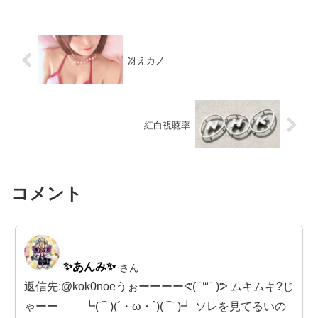
冴えカノ
紅白視聴率
コメント
✨あんみ✨
さん
返信先:@kok0noeうぉーーーーᕙ( ˙꒳​˙ )ᕗ ムキムキ?じ
ゃーー ┗(⌒)(´・ω・`)(⌒ )┛ ソレを見てるいの