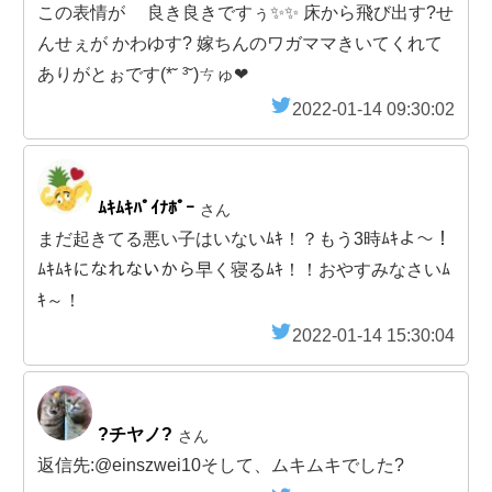
この表情が 良き良きですぅ✨✨ 床から飛び出す?せ
んせぇが かわゆす? 嫁ちんのワガママきいてくれて
ありがとぉです(*˘ ³˘)ㄘゅ❤
2022-01-14 09:30:02
ﾑｷﾑｷﾊﾟｲﾅﾎﾟｰ
さん
まだ起きてる悪い子はいないﾑｷ！？もう3時ﾑｷよ～！
ﾑｷﾑｷになれないから早く寝るﾑｷ！！おやすみなさいﾑ
ｷ～！
2022-01-14 15:30:04
?チヤノ?
さん
返信先:@einszwei10そして、ムキムキでした?