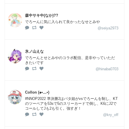
森中サキ中(なか)??
でろーんに気に入られて良かったなせとみや
@seiya2973
氷ノ山えな
でろーんとせとみやのコラボ配信、是非やっていただ
きたいです
@hinaba0703
Collon (๑•﹏•)
#NNOP2022 準決勝2はパタ姐がvsでろーんを制し、KT
のツーペアを53sで5のスリーカードで倒し、K6にJ2で
コールしてJも2も引く。強すぎ！
@kry_off