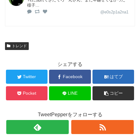
様子…
@e0s2p1a2na1
トレンド
シェアする
Twitter
Facebook
はてブ
Pocket
LINE
コピー
TweetPepperをフォローする