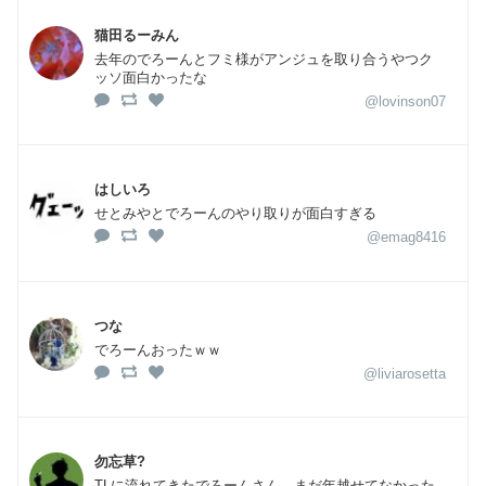
猫田るーみん
去年のでろーんとフミ様がアンジュを取り合うやつク
ッソ面白かったな
@lovinson07
はしいろ
せとみやとでろーんのやり取りが面白すぎる
@emag8416
つな
でろーんおったｗｗ
@liviarosetta
勿忘草?
TLに流れてきたでろーんさん、まだ年越せてなかった