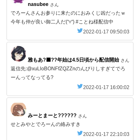
nasubee
さん
でろーんさんお参りに来たのにおみくじ凶だったｗ
今年も仲が良い御二人だ(⁼▿⁼) #ことね様配信中
2022-01-17 09:50:03
雅もあ?‍⬛??年始は4.5日頃から配信開始
さん
返信先:@xuLloBONFfZQZZnのんびりしすぎてでろ
ーんってなってる?
2022-01-17 16:00:02
みーとまーと??????
さん
せとみやとでろーんの絡みすき
2022-01-17 22:10:03