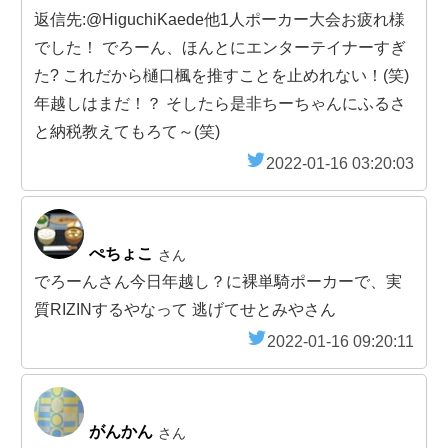
返信先:@HiguchiKaede他1人ポーカー大会お疲れ様
でした！ でろーん、ほんとにエンターテイナーすぎ
た? これだから樋口楓を推すことを止めれない！(笑)
年越しはまだ！？ そしたら是非ちーちゃんにふるさ
と納税教えてもろて～(笑)
2022-01-16 03:20:03
ぺちょこ
さん
でろーんさん今日年越し？に裸単騎ポーカーで、実
質RIZINするやなって 逃げてせとみやさん
2022-01-16 09:20:11
がんかん
さん