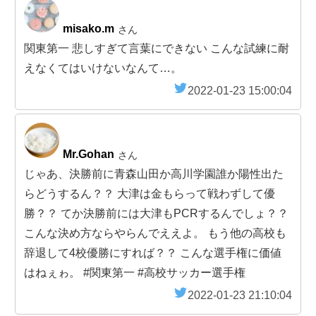
misako.m
さん
関東第一 悲しすぎて言葉にできない こんな試練に耐
えなくてはいけないなんて…。
2022-01-23 15:00:04
Mr.Gohan
さん
じゃあ、決勝前に青森山田か高川学園誰か陽性出た
らどうするん？？ 大津は金もらって戦わずして優
勝？？ てか決勝前には大津もPCRするんでしょ？？
こんな決め方ならやらんでええよ。 もう他の高校も
辞退して4校優勝にすれば？？ こんな選手権に価値
はねぇゎ。 #関東第一 #高校サッカー選手権
2022-01-23 21:10:04