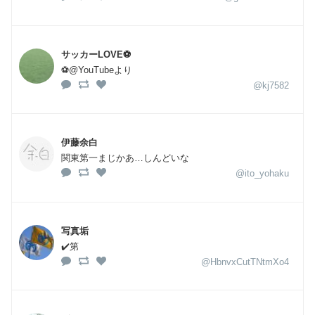
サッカーLOVE⚽️
⚽️@YouTubeより
@kj7582
伊藤余白
関東第一まじかあ…しんどいな
@ito_yohaku
写真垢
✔️第
@HbnvxCutTNtmXo4