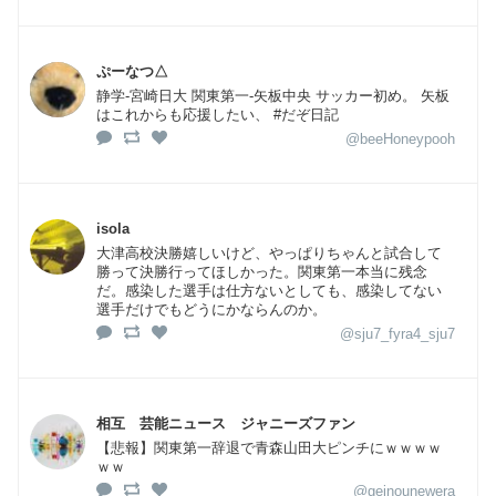
ぷーなつ△
静学-宮崎日大 関東第一-矢板中央 サッカー初め。 矢板
はこれからも応援したい、 #だぞ日記
@beeHoneypooh
isola
大津高校決勝嬉しいけど、やっぱりちゃんと試合して
勝って決勝行ってほしかった。関東第一本当に残念
だ。感染した選手は仕方ないとしても、感染してない
選手だけでもどうにかならんのか。
@sju7_fyra4_sju7
相互 芸能ニュース ジャニーズファン
【悲報】関東第一辞退で青森山田大ピンチにｗｗｗｗ
ｗｗ
@geinounewera