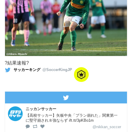
?結果速報?
サッカーキング
@SoccerKingJP
ニッカンサッカー
【高校サッカー】矢板中央「プラン崩れた」関東第一
に堅守崩され８強ならず ift.tt/3pKBo1m
@nikkan_soccer