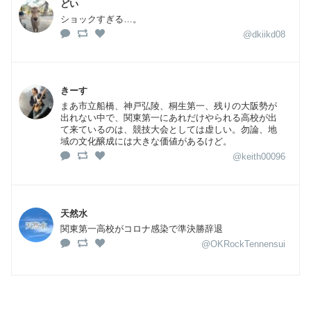
どい
ショックすぎる…。
@dkiikd08
きーす
まあ市立船橋、神戸弘陵、桐生第一、残りの大阪勢が
出れない中で、関東第一にあれだけやられる高校が出
て来ているのは、競技大会としては虚しい。勿論、地
域の文化醸成には大きな価値があるけど。
@keith00096
天然水
関東第一高校がコロナ感染で準決勝辞退
@OKRockTennensui