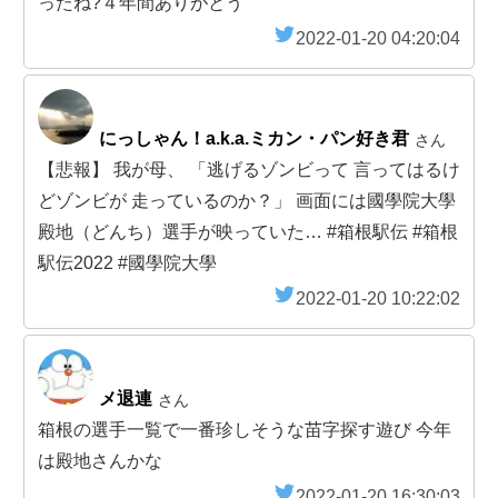
ったね?４年間ありがとう
2022-01-20 04:20:04
にっしゃん！a.k.a.ミカン・パン好き君
さん
【悲報】 我が母、 「逃げるゾンビって 言ってはるけ
どゾンビが 走っているのか？」 画面には國學院大學
殿地（どんち）選手が映っていた… #箱根駅伝 #箱根
駅伝2022 #國學院大學
2022-01-20 10:22:02
メ退連
さん
箱根の選手一覧で一番珍しそうな苗字探す遊び 今年
は殿地さんかな
2022-01-20 16:30:03