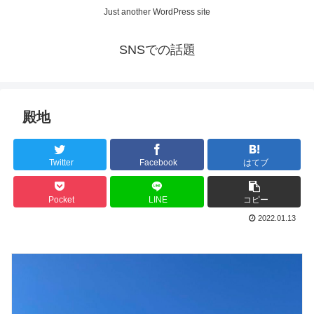
Just another WordPress site
SNSでの話題
殿地
Twitter
Facebook
はてブ
Pocket
LINE
コピー
2022.01.13