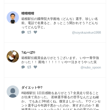
晴晴晴晴
箱根駅伝の國學院大学殿地（どんぢ）選手、珍しい名
前。電話で名乗ると、きっとこう聞かれそう？どんぢ
ってどんな字と。
@soyokazekun1998
?ぬーぼ®
箱根駅伝鑑賞会ありがとうございます。 いやー青学強
かった！！ 殿地！！！！！ いやー泣きそうやった笑
@nubo_spoon
ダイエット中?
#箱根駅伝 1日目感動をありがとう? 全員走り切ること
が出来て良かった。 若林選手喋るの苦手なんだよね確
か。 でもあと3年続くね。微笑ましかった。 Yヴィンセ
ント選手は今年調子悪かったのか、寒すぎたのか？ 殿
地選手はちょっとハラハラしたけど あの位置でのゴー