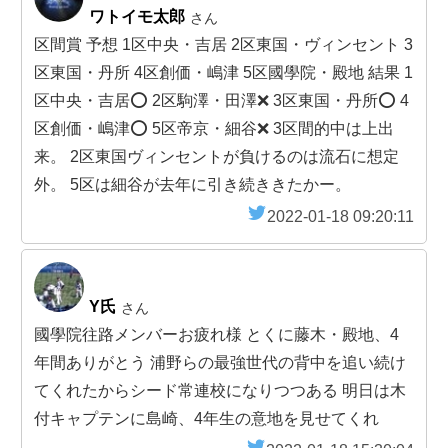
ワトイモ太郎
さん
区間賞 予想 1区中央・吉居 2区東国・ヴィンセント 3
区東国・丹所 4区創価・嶋津 5区國學院・殿地 結果 1
区中央・吉居⭕️ 2区駒澤・田澤❌ 3区東国・丹所⭕️ 4
区創価・嶋津⭕️ 5区帝京・細谷❌ 3区間的中は上出
来。 2区東国ヴィンセントが負けるのは流石に想定
外。 5区は細谷が去年に引き続ききたかー。
2022-01-18 09:20:11
Y氏
さん
國學院往路メンバーお疲れ様 とくに藤木・殿地、4
年間ありがとう 浦野らの最強世代の背中を追い続け
てくれたからシード常連校になりつつある 明日は木
付キャプテンに島崎、4年生の意地を見せてくれ