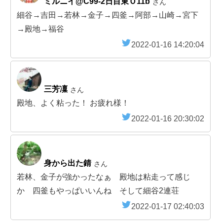
ミルニイ@C99-2日目東Ｏ11b
さん
細谷→吉田→若林→金子→四釜→阿部→山崎→宮下
→殿地→福谷
2022-01-16 14:20:04
三芳凜
さん
殿地、よく粘った！ お疲れ様！
2022-01-16 20:30:02
身から出た錆
さん
若林、金子が強かったなぁ 殿地は粘走って感じ
か 四釜もやっぱいいんね そして細谷2連荘
2022-01-17 02:40:03