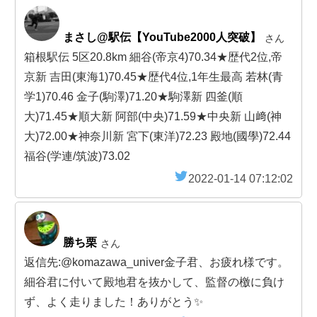
まさし@駅伝【YouTube2000人突破】
さん
箱根駅伝 5区20.8km 細谷(帝京4)70.34★歴代2位,帝
京新 吉田(東海1)70.45★歴代4位,1年生最高 若林(青
学1)70.46 金子(駒澤)71.20★駒澤新 四釜(順
大)71.45★順大新 阿部(中央)71.59★中央新 山﨑(神
大)72.00★神奈川新 宮下(東洋)72.23 殿地(國學)72.44
福谷(学連/筑波)73.02
2022-01-14 07:12:02
勝ち栗
さん
返信先:@komazawa_univer金子君、お疲れ様です。
細谷君に付いて殿地君を抜かして、監督の檄に負け
ず、よく走りました！ありがとう✨