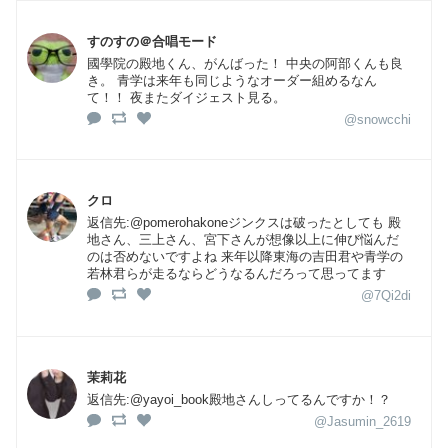
すのすの＠合唱モード
國學院の殿地くん、がんばった！ 中央の阿部くんも良
き。 青学は来年も同じようなオーダー組めるなん
て！！ 夜またダイジェスト見る。
@snowcchi
クロ
返信先:@pomerohakoneジンクスは破ったとしても 殿
地さん、三上さん、宮下さんが想像以上に伸び悩んだ
のは否めないですよね 来年以降東海の吉田君や青学の
若林君らが走るならどうなるんだろって思ってます
@7Qi2di
茉莉花
返信先:@yayoi_book殿地さんしってるんですか！？
@Jasumin_2619