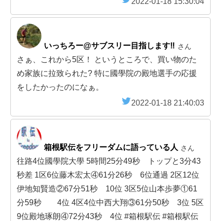
2022-01-18 15:30:04
いっちろー@サブスリー目指します‼️
さん
さぁ、これから5区！ というところで、買い物のた
め家族に拉致られた? 特に國學院の殿地選手の応援
をしたかったのになぁ。
2022-01-18 21:40:03
箱根駅伝をフリーダムに語っている人
さん
往路4位國學院大學 5時間25分49秒 トップと3分43
秒差 1区6位藤木宏太④61分26秒 6位通過 2区12位
伊地知賢造②67分51秒 10位 3区5位山本歩夢①61
分59秒 4位 4区4位中西大翔③61分50秒 3位 5区
9位殿地琢朗④72分43秒 4位 #箱根駅伝 #箱根駅伝