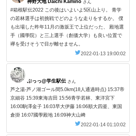
神野大地 Daichi Kamino
さん
#箱根駅伝2022 この後はいよいよ5区山上り。 青学
の若林選手は初挑戦でどのような走りをするか。 僕
も出場した昨年11月の激坂王で上位だった、 殿地選
手（國學院）と三上選手（創価大学）も良い位置で
襷を受けそうで目が離せません。
2022-01-13 19:00:02
ぶっっ@学生駅伝
さん
芦之湯-芦ノ湖ゴール間5.0km(18人通過時点) 15:37帝
京細谷 15:39東海吉田 15:56青学若林、東洋宮下
16:00駒澤金子 16:03早大伊藤 16:06順大四釜、東国
倉掛 16:07國學殿地 16:09神大山﨑
2022-01-14 01:10:02