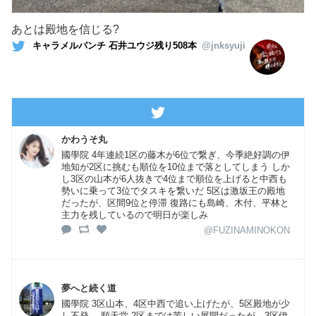
あとは殿地を信じる?
キャラメルパンチ 石井ユウジ残り508本
@jnksyuji
かわうそ丸
國學院 4年連続1区の藤木が6位で繋ぎ、今季絶好調の伊
地知が2区に挑むも順位を10位まで落としてしまう しか
し3区の山本が6人抜きで4位まで順位を上げると中西も
勢いに乗って3位でタスキを繋いだ 5区は激坂王の殿地
だったが、区間9位と停滞 復路にも島崎、木付、平林と
主力を残しているので明日が楽しみ
@FUZINAMINOKON
夢へと続く道
國學院 3区山本、4区中西で追い上げたが、5区殿地が少
し不発。 順天堂 2区までは苦しい展開だったが、3区伊