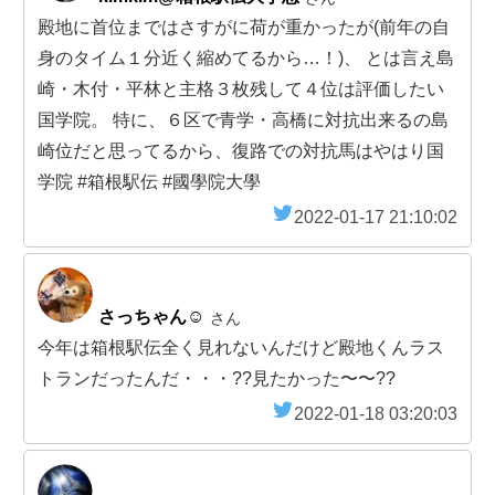
殿地に首位まではさすがに荷が重かったが(前年の自
身のタイム１分近く縮めてるから…！)、 とは言え島
崎・木付・平林と主格３枚残して４位は評価したい
国学院。 特に、６区で青学・高橋に対抗出来るの島
崎位だと思ってるから、復路での対抗馬はやはり国
学院 #箱根駅伝 #國學院大學
2022-01-17 21:10:02
さっちゃん☺︎
さん
今年は箱根駅伝全く見れないんだけど殿地くんラス
トランだったんだ・・・??見たかった〜〜??
2022-01-18 03:20:03