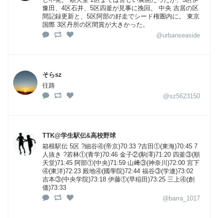
豫田、4区石井、5区四釜が見事に挽回。 中央 吉居の区
間記録更新と、5区阿部の好走でシード権圏内に。 東京
国際 3区丹所の区間賞が大きかった。
@urbanseaside
そらsz
往路
@sz5623150
TTK@学生駅伝&高校野球
箱根駅伝 5区 ?細谷④(帝京)70:33 ?吉田①(東海)70:45 7
人抜き ?若林①(青学)70:46 金子②(駒澤)71:20 四釜③(順
天堂)71:45 阿部①(中央)71:59 山﨑③(神奈川)72:00 宮下
④(東洋)72:23 殿地④(國學院)72:44 福谷③(学連)73:02
吉本③(中央学院)73:18 伊藤①(早稲田)73:25 三上④(創
価)73:33
@barra_1017