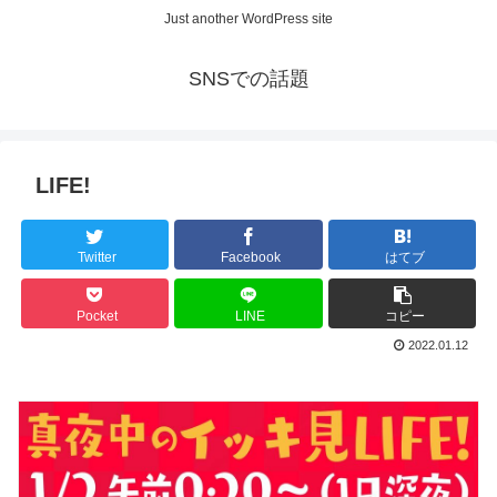
Just another WordPress site
SNSでの話題
LIFE!
Twitter
Facebook
はてブ
Pocket
LINE
コピー
2022.01.12