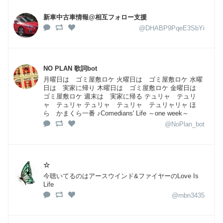
新車中古車情報@相互フォロー支援
@DHABP9PqeE3SbYi
NO PLAN 歌詞bot
月曜日は ゴミ屋敷ロケ 火曜日は ゴミ屋敷ロケ 水曜
日は 実家に帰り 木曜日は ゴミ屋敷ロケ 金曜日は
ゴミ屋敷ロケ 週末は 実家に帰る テュリャ テュリ
ャ テュリャ テュリャ テュリャ テュリャリャ ほ
ら かまくら一番 ♪Comedians' Life ～one week～
@NoPlan_bot
☆
今聴いてるのはアースウインド&ファイヤーのLove Is
Life
@rnbn3435