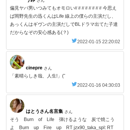
さん
偏見ヤバ男いつみてもオモロいᜦ ᜦ ᜦ ᜦ ᜦ ᜦ ᜦ ᜦ 今思え
ば岡野先生の迅くんはLife 線上の僕らの主演だし、
あっくんはギヴンの主演だしでBLドラマ出てた子達
だからなぞの安心感ある(？)
2022-01-15 22:20:02
cinepre
さん
「素晴らしき哉、人生!」("
2022-01-16 04:30:03
はとうさん名言集
さん
そう Burn of Life 弾けるような 炭で焼こう
よ Burn up Fire up RT jzx90_taka_spl: RT