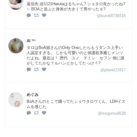
返信先:@1121Harutaはるちゃん? ショタロ良かったね?
✨ BOAと並ぶと身体が大きくて男やった☺️?
@kuro68739315
AI ¹²⁷
タロはBoA姐さんのOnly Oneしたらもうダンス上手い
人認定すぎる。 しかも可愛いのと保護欲系癒しメンツ
だよね。最近は！ 歴代 ユノ テミン セフン 他に誰
がしてたかな？ルハンとかしてたっけ？?
@planet21817
めぐみ
BoAさんのとこで踊ってたショウタロウくん、LDHイズ
ムを感じた
@megumu6638