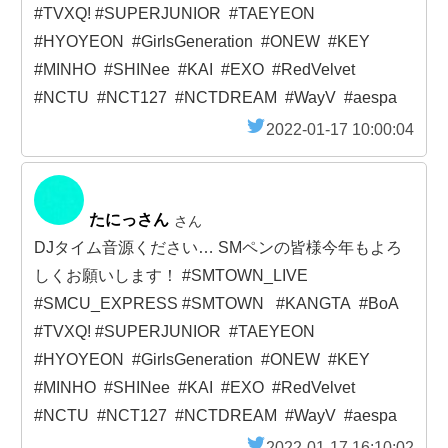
#TVXQ! #SUPERJUNIOR #TAEYEON
#HYOYEON #GirlsGeneration #ONEW #KEY
#MINHO #SHINee #KAI #EXO #RedVelvet
#NCTU #NCT127 #NCTDREAM #WayV #aespa
2022-01-17 10:00:04
たにっさん
さん
DJタイム音源ください… SMペンの皆様今年もよろ
しくお願いします！ #SMTOWN_LIVE
#SMCU_EXPRESS #SMTOWN #KANGTA #BoA
#TVXQ! #SUPERJUNIOR #TAEYEON
#HYOYEON #GirlsGeneration #ONEW #KEY
#MINHO #SHINee #KAI #EXO #RedVelvet
#NCTU #NCT127 #NCTDREAM #WayV #aespa
2022-01-17 16:10:02