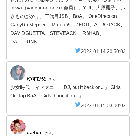
miwa（yaneura-no-neko会員）、YUI、大原櫻子、い
きものがかり、三代目JSB、BoA。 OneDirection、
CarlyRaeJepsen、Maroon5、ZEDD、AFROJACK、
DAVIDGUETTA、STEVEAOKI、R3HAB、
DAFTPUNK
2022-01-14 20:50:03
ゆずひめ
さん
少女時代ティファニー「DJ, put it back on...」 Girls
On Top BoA「Girls, bring it on...」
2022-01-15 03:00:02
a-chan
さん