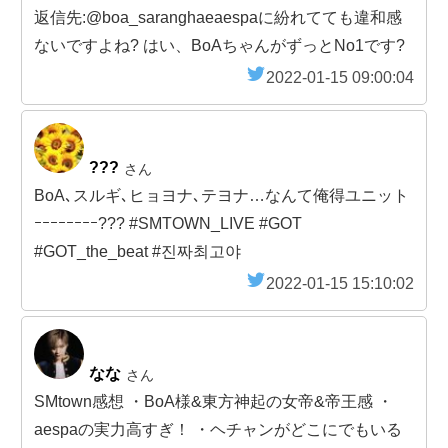
返信先:@boa_saranghaeaespaに紛れてても違和感
ないですよね? はい、BoAちゃんがずっとNo1です?
2022-01-15 09:00:04
???
さん
BoA､スルギ､ヒョヨナ､テヨナ…なんて俺得ユニット
ｰｰｰｰｰｰｰｰ??? #SMTOWN_LIVE #GOT
#GOT_the_beat #진짜최고야
2022-01-15 15:10:02
なな
さん
SMtown感想 ・BoA様&東方神起の女帝&帝王感 ・
aespaの実力高すぎ！ ・ヘチャンがどこにでもいる