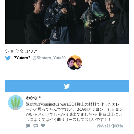
ショウタロウと
?Yutaro?
@Shotaro_Yuta20
わかな＊
返信先:@businofuziwaraGOT極上の材料で作ったカレ
ーかと思ってたんですけど、BoA姐とテヨン、ヒョヨン
がいるおかげでしっかり味出てました?✨ 期待以上にカ
ッコよくてはやく曲リリースして欲しいです！！
@Ws11Kj06Na