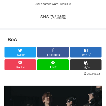
Just another WordPress site
SNSでの話題
BoA
Twitter
Facebook
はてブ
Pocket
LINE
コピー
2022.01.12