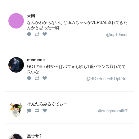
天国
なんかわからないけどBoAちゃんがVERBAL連れてきた
んかと思った一瞬
@iqp195ndr
mememe
GOTのBoa様やっぱパフォも歌も1番バランス取れてて
良いな
@RO7HndjFvKOp0Bm
そんたろみるくてぃー
@sungtaromilkT
黒ウサ?