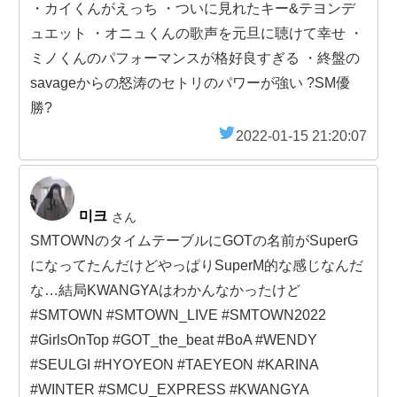
・カイくんがえっち ・ついに見れたキー&テヨンデ
ュエット ・オニュくんの歌声を元旦に聴けて幸せ ・
ミノくんのパフォーマンスが格好良すぎる ・終盤の
savageからの怒涛のセトリのパワーが強い ?SM優
勝?
2022-01-15 21:20:07
미크
さん
SMTOWNのタイムテーブルにGOTの名前がSuperG
になってたんだけどやっぱりSuperM的な感じなんだ
な…結局KWANGYAはわかんなかったけど
#SMTOWN #SMTOWN_LIVE #SMTOWN2022
#GirlsOnTop #GOT_the_beat #BoA #WENDY
#SEULGI #HYOYEON #TAEYEON #KARINA
#WINTER #SMCU_EXPRESS #KWANGYA