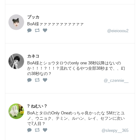
プッカ
BoA様ァァァァァァァァァァァ
@eieiooou2
カネコ
BoA様とショウタロウのonly one 38秒以降はないの
か！！！？！！？流れてくるやつ全部38秒まで、、幻
の38秒なの？
@_czennie__
? ねむい ?
BoAとタロのOnly Oneめっちゃ良かったな SMだとユ
ノ、ウニョク、テミン、ルハン、レイ、セフンに次い
で7人目？
@sleepy__365