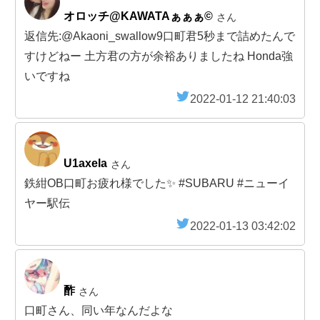
オロッチ@KAWATAぁぁぁ©︎
さん
返信先:@Akaoni_swallow9口町君5秒まで詰めたんで
すけどねー 土方君の方が余裕ありましたね Honda強
いですね
2022-01-12 21:40:03
U1axela
さん
鉄紺OB口町お疲れ様でした✨ #SUBARU #ニューイ
ヤー駅伝
2022-01-13 03:42:02
酢
さん
口町さん、同い年なんだよな