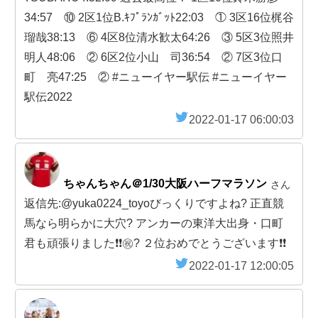
34:57 ⑩ 2区1位B.ｷﾌﾟﾗﾝｶﾞｯﾄ22:03 ① 3区16位梶谷
瑠哉38:13 ⑥ 4区8位清水歓太64:26 ③ 5区3位照井
明人48:06 ② 6区2位小山 司36:54 ② 7区3位口
町 亮47:25 ② #ニューイヤー駅伝 #ニューイヤー
駅伝2022
2022-01-17 06:00:03
ちゃんちゃん＠1/30大阪ハーフマラソン
さん
返信先:@yuka0224_toyoびっくりですよね? 正直競
馬なら明らかに大穴? アンカーの東洋大出身・口町
君も頑張りました❗️❗️㊗️? ２位おめでとうございます❗️❗️
2022-01-17 12:00:05