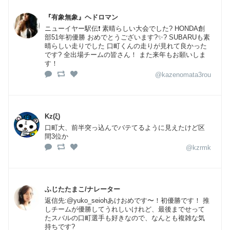
『有象無象』ヘドロマン
ニューイヤー駅伝❗ 素晴らしい大会でした? HONDA創
部51年初優勝 おめでとうございます?✨? SUBARUも素
晴らしい走りでした 口町くんの走りが見れて良かった
です? 全出場チームの皆さん！ また来年もお願いしま
す！
@kazenomata3rou
Kz(ξ)
口町大、前半突っ込んでバテてるように見えたけど区
間3位か
@kzrmk
ふじたたまこ/ナレーター
返信先:@yuko_seiohあけおめです〜！初優勝です！ 推
しチームが優勝してうれしいけれど、最後までせって
たスバルの口町選手も好きなので、なんとも複雑な気
持ちです?