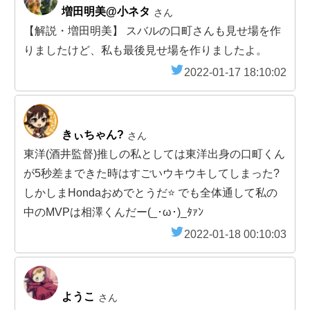
増田明美@小ネタ
さん
【解説・増田明美】 スバルの口町さんも見せ場を作
りましたけど、私も最後見せ場を作りましたよ。
2022-01-17 18:10:02
きぃちゃん?
さん
東洋(酒井監督)推しの私としては東洋出身の口町くん
が5秒差まできた時はすごいウキウキしてしまった?
しかしまHondaおめでとうだ⭐️ でも全体通して私の
中のMVPは相澤くんだー(_･ω･)_ﾀｧﾝ
2022-01-18 00:10:03
ようこ
さん