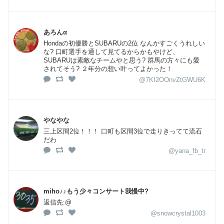
あろんα
Hondaの初優勝とSUBARUの2位 なんかすごくうれしい
な? 口町選手を通して見てるからかもやけど、
SUBARUは素敵なチームやと思う? 群馬の方々にも愛
されてそう? ２年分の想い叶ってよかった！
@7KI2OOnvZtGWU6K
やなやな
三上区間2位！！！ 口町も区間3位で走りきってて流石
だわ
@yana_fb_tr
miho♪♪もう少々コンサート我慢中?
返信先:@
@snowcrystal1003