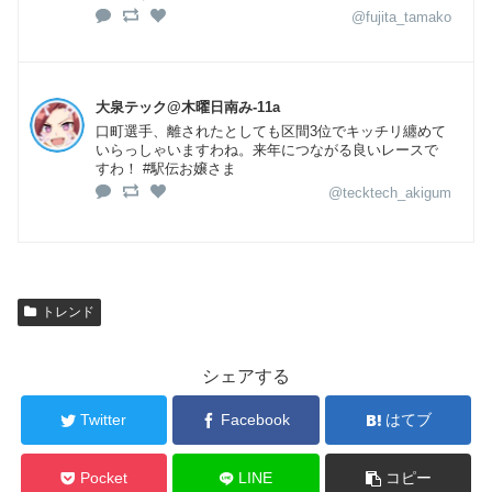
@fujita_tamako
大泉テック@木曜日南み-11a
口町選手、離されたとしても区間3位でキッチリ纏めて
いらっしゃいますわね。来年につながる良いレースで
すわ！ #駅伝お嬢さま
@tecktech_akigum
トレンド
シェアする
Twitter
Facebook
はてブ
Pocket
LINE
コピー