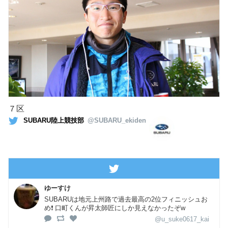
７区
SUBARU陸上競技部
@SUBARU_ekiden
ゆーすけ
SUBARUは地元上州路で過去最高の2位フィニッシュお
め❗️ 口町くんが昇太師匠にしか見えなかったぞw
@u_suke0617_kai