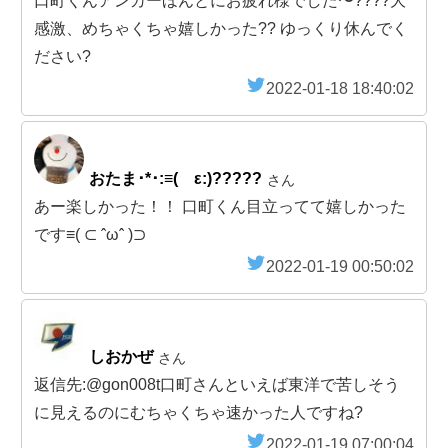
口町くんアンカーほんとにお疲れ様でした〜????大
感激、めちゃくちゃ嬉しかった?? ゆっくり休んでく
ださい?
2022-01-18 18:40:02
おたま･*･:≡( ε:)?️?️?️?️?️
さん
あー楽しかった！！ 口町くん目立ってて嬉しかった
です≡( ⊂ ˆωˆ )⊃
2022-01-19 00:50:02
しおかぜ
さん
返信先:@gon008t口町さんといえば東洋で苦しそう
に見えるのにむちゃくちゃ速かった人ですね?
2022-01-19 07:00:04