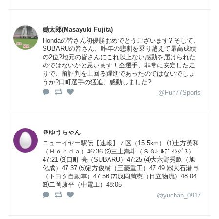
鋤太郎(Masayuki Fujita)
Hondaの皆さん初優勝おめでとうございます? そして、
SUBARUの皆さん、昨年の悲劇を乗り越えて最高成績
の2位?地元の皆さんにこれ以上ない感動を届けられた
のではないかと思います！全選手、非常に安定した走
りで、前評判を上回る躍進であったのではないでしょ
うか?口町選手の猛追、感動しました?
@Fun77Sports
＠ゆうちゃん
ニューイヤー駅伝【速報】７区（15.5km） ⑴土方英和
（Ｈｏｎｄａ）46:36 ⑵三上嵩斗（ＳＧﾎ-ﾙﾃﾞｨﾝｸﾞｽ）
47:21 ⑶口町 亮（SUBARU）47:25 ⑷大六野秀畝（旭
化成）47:37 ⑸定方俊樹（三菱重工）47:49 ⑹大石港与
（トヨタ自動車）47:56 ⑺浅岡満憲（日立物流）48:04
⑻二岡康平（中電工）48:05
@yuchan_0917