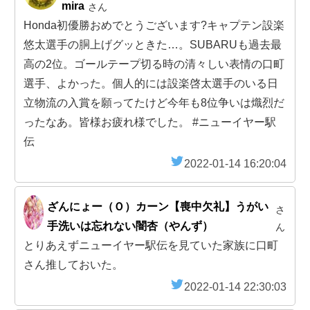
mira
さん
Honda初優勝おめでとうございます?キャプテン設楽
悠太選手の胴上げグッときた…。SUBARUも過去最
高の2位。ゴールテープ切る時の清々しい表情の口町
選手、よかった。個人的には設楽啓太選手のいる日
立物流の入賞を願ってたけど今年も8位争いは熾烈だ
ったなあ。皆様お疲れ様でした。 #ニューイヤー駅
伝
2022-01-14 16:20:04
ざんにょー（Ｏ）カーン【喪中欠礼】うがい
さ
手洗いは忘れない闇杏（やんず）
ん
とりあえずニューイヤー駅伝を見ていた家族に口町
さん推しておいた。
2022-01-14 22:30:03