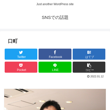
Just another WordPress site
SNSでの話題
口町
Twitter
Facebook
はてブ
Pocket
LINE
コピー
2022.01.12