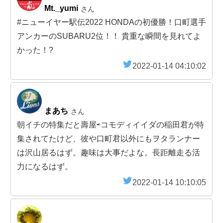
Mt._yumi
さん
#ニューイヤー駅伝2022 HONDAの初優勝！口町選手
アンカーのSUBARU2位！！ 貴重な瞬間を見れてよ
かった！?
2022-01-14 04:10:02
まあち
さん
朝イチの特集だと壽屋⇨コモディイイダの稲田君が特
集されてたけど、彼や口町君以外にもヲタランナー
は沢山居るはず。趣味は大事だよな。長距離走る活
力になるはず。
2022-01-14 10:10:05