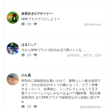
抹茶好きGデザイナー
NHKプラスでリピしようー
@kAetAsan
はまにぃ?
今からNHKプラスで紅白みる? 関ジャニを、、、
@NEWS__WEST_1104
のち風
MISIAに楽曲提供お願いされて、素晴らしい曲を提供で
きて、それが紅白の大トリの曲になって、ピアノ伴奏
するっていう、結果的に、シンデレラじゃなくて王子
様ストーリーじゃないかな〜はぁ〜? #藤井風 #紅白歌
合戦2021 まだNHKプラスで録画見ながら余韻に浸り中
w
@windafterrain