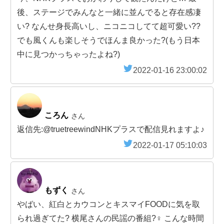
後、ステージでみんなと一緒に並んでると存在感凄
い? なんせ身長高いし、ニコニコしてて超可愛い??
でも風くんも楽しそうでほんま良かった?(もう日本
中に見つかっちゃったよね?)
2022-01-16 23:00:02
ころん
さん
返信先:@truetreewindNHKプラスで配信見れますよ♪
2022-01-17 05:10:03
もずく
さん
やばい、紅白とカウコンとキスマイFOODに気を取
られ過ぎてた? 横尾さんの民謡の番組?‍♀️ こんな時間