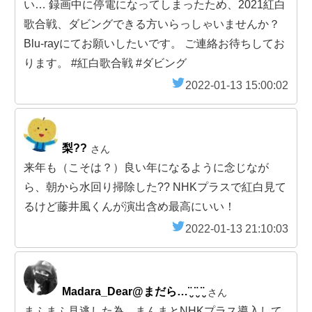
い… 録画中に停電になってしまったため、2021紅白
歌合戦、ダビングできる方いらっしゃいませんか？
Blu-rayにてお願いしたいです。 ご連絡お待ちしてお
ります。 #紅白歌合戦 #ダビング
2022-01-13 15:00:02
梨??
さん
来年も（こそは？）良い年になるように念じなが
ら、朝から水回り掃除した?? NHKプラスで紅白見て
るけど藤井風くんが演出含め最高にいい！
2022-01-13 21:10:03
Madara_Dear@まだら…¨̮ ¨̮ ¨̮
さん
まふまふ見逃した為、まんまとNHKプラス導入して