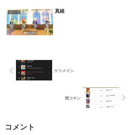
真緒
トレンド
ケツメイシ
闇コヤン
コメント