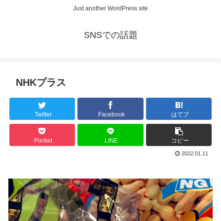
Just another WordPress site
SNSでの話題
NHKプラス
Twitter
Facebook
はてブ
Pocket
LINE
コピー
2022.01.11