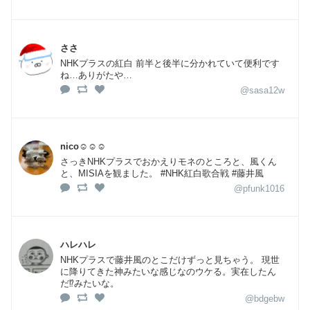
ささ
NHKプラスの紅白 前半と後半に分かれていて便利です
ね…ありがたや…
@sasa12w
nico☺︎☺︎☺︎
さっきNHKプラスでおかえりモネのところと、風くん
と、MISIAを観ました。 #NHK紅白歌合戦 #藤井風
@pfunk1016
ハレハレ
NHKプラスで藤井風のとこだけずっと見ちゃう。 現世
に降りてきた神みたいな感じなのウケる。実在したん
だ⁉みたいな。
@bdgebw