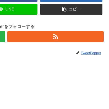
LINE
コピー
epperをフォローする
TweetPepper