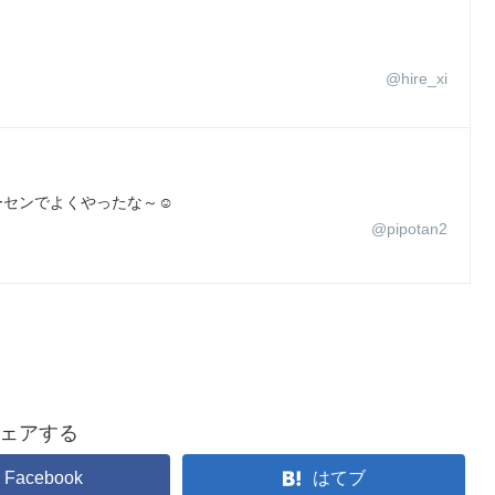
@hire_xi
センでよくやったな～☺️
@pipotan2
ェアする
Facebook
はてブ