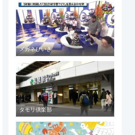
メガネびいき
タモリ倶楽部