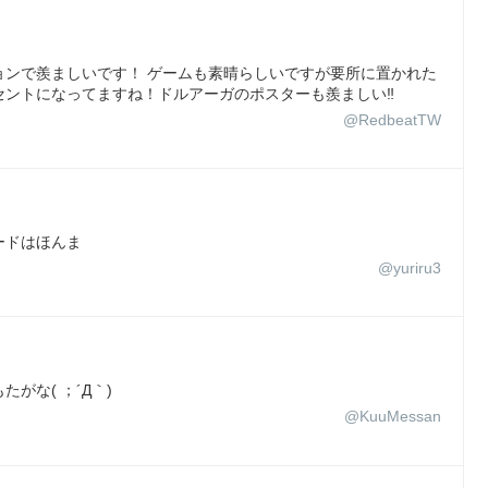
コレクションで羨ましいです！ ゲームも素晴らしいですが要所に置かれた
ントになってますね！ドルアーガのポスターも羨ましい‼︎
@RedbeatTW
ードはほんま
@yuriru3
がな( ；´Д｀)
@KuuMessan