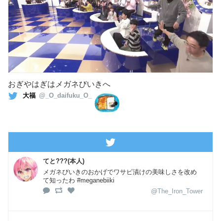
おぎやはぎはメガネびいきへ
大福
@_O_daifuku_O_
てと???(本人)
メガネびいきのおかげでワサビ漬けの美味しさを改め
て知ったわ #meganebiiki
@The_Iron_Tower