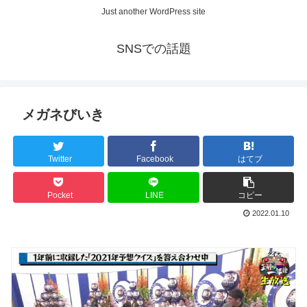
Just another WordPress site
SNSでの話題
メガネびいき
Twitter
Facebook
はてブ
Pocket
LINE
コピー
2022.01.10