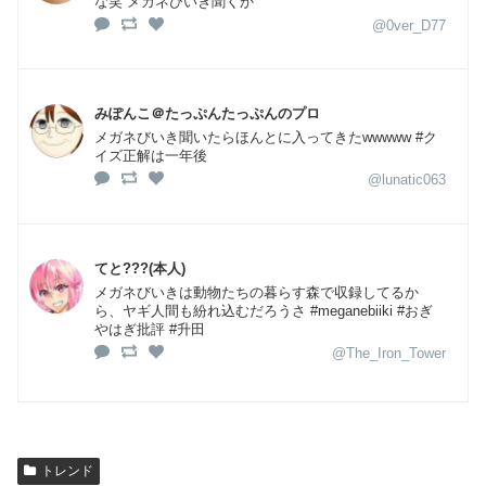
な笑 メガネびいき聞くか
@0ver_D77
みぽんこ＠たっぷんたっぷんのプロ
メガネびいき聞いたらほんとに入ってきたwwwww #ク
イズ正解は一年後
@lunatic063
てと???(本人)
メガネびいきは動物たちの暮らす森で収録してるか
ら、ヤギ人間も紛れ込むだろうさ #meganebiiki #おぎ
やはぎ批評 #升田
@The_Iron_Tower
トレンド