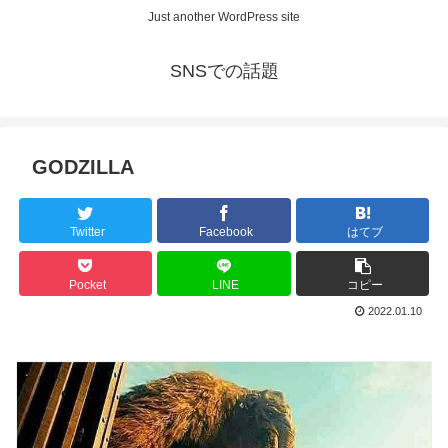
Just another WordPress site
SNSでの話題
GODZILLA
Twitter
Facebook
はてブ
Pocket
LINE
コピー
2022.01.10