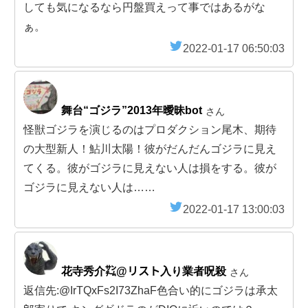
しても気になるなら円盤買えって事ではあるがな
ぁ。
2022-01-17 06:50:03
舞台“ゴジラ”2013年曖昧bot
さん
怪獣ゴジラを演じるのはプロダクション尾木、期待
の大型新人！鮎川太陽！彼がだんだんゴジラに見え
てくる。彼がゴジラに見えない人は損をする。彼が
ゴジラに見えない人は……
2022-01-17 13:00:03
花寺秀介㌠@リスト入り業者呪殺
さん
返信先:@IrTQxFs2I73ZhaF色合い的にゴジラは承太