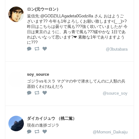
ロン(元ウーロン）
返信先:@GODZILLAgadeta0Godzilla さん おはようご
ざいます?? 今年も1年よろしくお願い致します<(_ _)>?
昨日はこちらは曇りで風も???強く吹いていましたが 今
日は東京のように、真っ青で風も???緩やかな 1日であ
ればいいなって思います?❤ 素敵な1年でありますよう
に???
@3butabara
soy_source
ゴジラvsモスラ マグマの中で潜水してんのに人類の兵
器効くわけねえだろ
@source_soy
ダイカイジュウ （桃二鴬）
現在の進捗ゴジラ
@Momoni_Daikaiju