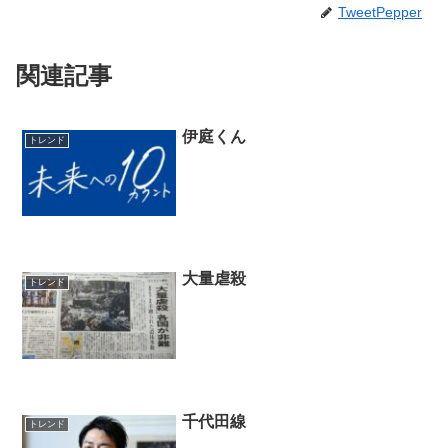
TweetPepper
関連記事
伊庭くん
トレンド
大量虐殺
トレンド
千代田線
トレンド