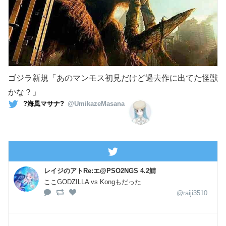
ゴジラ新規「あのマンモス初見だけど過去作に出てた怪獣
かな？」
?海風マサナ?
@UmikazeMasana
レイジのアトRe:エ@PSO2NGS 4.2鯖
ここGODZILLA vs Kongもだった
@raiji3510