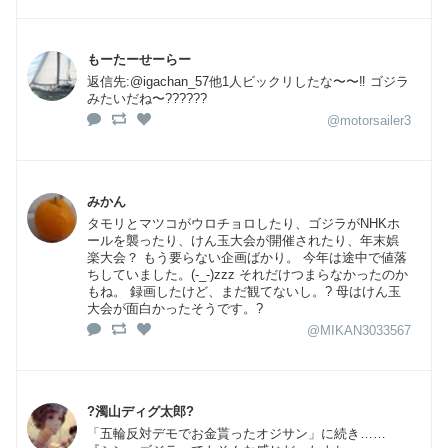
もーたーせーらー
返信先:@igachan_57他1人ビックリしたな〜〜‼️ ゴジラ
みたいだね〜??????
@motorsailer3
みかん
タモリとマツコがウロチョロしたり、ゴジラがNHKホ
ールを襲ったり、けん玉大会が開催されたり、年末娯
楽大会？ もう要らない企画ばかり。 今年は途中で値落
ちしていました。(-_-)zzz それだけつまらなかったのか
もね。 録画したけど、まだ観てないし。? 母はけん玉
大会が面白かったそうです。?
@MIKAN3033567
?濁山ディグ太郎?
「五輪反対デモでお金貰ったオジサン」に続き……