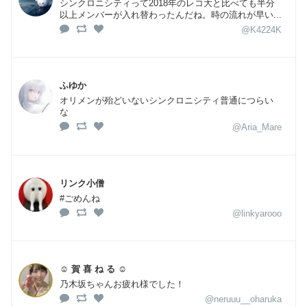
シンクロニシティって2018年のレコ大と比べても半分
以上メンバーが入れ替わったんだね。時の流れが早い...
@K4224K
ふゆか
オリメンが殆どいないシンクロニシティ普通につらい
な
@Aria_Mare
リンク小僧
#ごめんね
@linkyarooo
☺︎ 賀 喜 ね る ☺︎
乃木坂ちゃんお疲れ様でした！
@neruuu__oharuka