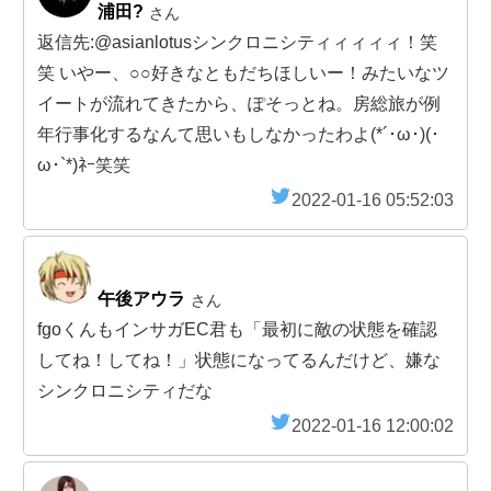
浦田?
さん
返信先:@asianlotusシンクロニシティィィィィ！笑
笑 いやー、○○好きなともだちほしいー！みたいなツ
イートが流れてきたから、ぽそっとね。房総旅が例
年行事化するなんて思いもしなかったわよ(*´･ω･)(･
ω･`*)ﾈｰ笑笑
2022-01-16 05:52:03
午後アウラ
さん
fgoくんもインサガEC君も「最初に敵の状態を確認
してね！してね！」状態になってるんだけど、嫌な
シンクロニシティだな
2022-01-16 12:00:02