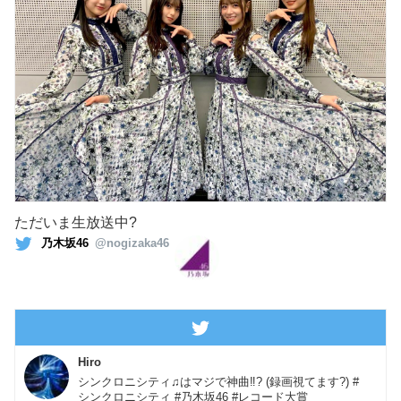
ただいま生放送中?
乃木坂46
@nogizaka46
Hiro
シンクロニシティ♫はマジで神曲‼️? (録画視てます?) #
シンクロニシティ #乃木坂46 #レコード大賞