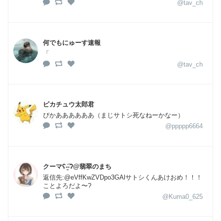
@tav_ch
何でもにゅーす速報
「
@tav_ch
ピカチュウ太郎君
ぴかああああああ（まじサトシ死なねーかなー）
@ppppp6664
クーマʕ-̫͡-ʔ@翡翠のまち
返信先:@eVffKwZVDpo3GAlサトシくんあけおめ！！！
ことよろだよ〜?
@Kuma0_625