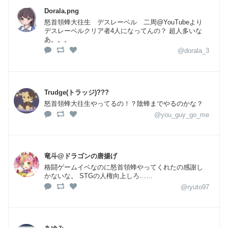
Dorala.png
怒首領蜂大往生 デスレーベル 二周@YouTubeより
デスレーベルクリア者4人になってんの？ 超人多いな
あ。。。
@dorala_3
Trudge(トラッジ)???
怒首領蜂大往生やってるの！？陰蜂までやるのかな？
@you_guy_go_me
竜斗@ドラゴンの唐揚げ
格闘ゲームイベなのに怒首領蜂やってくれたの感謝し
かないな。 STGの人権向上しろ……
@ryuto97