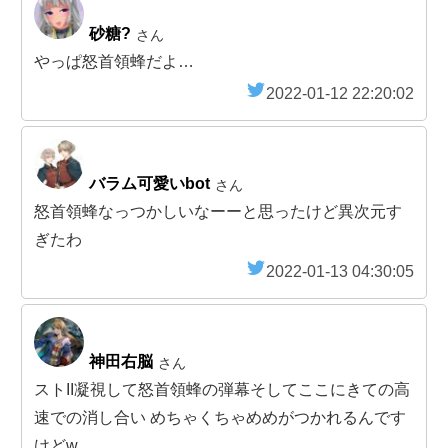
砂糖?
さん
やっぱ怒首領蜂だよ…
2022-01-12 22:20:02
バラム可愛いbot
さん
怒首領蜂なっつかしいなーーと思ったけど異次元す
ぎたわ
2022-01-13 04:30:05
神田右脳
さん
ストII凝視して怒首領蜂の弾幕そしてここにきての高
速での消し合い めちゃくちゃめめがつかれるんです
けどw