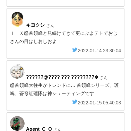
キヨクシ
さん
ＩＩＸ怒首領蜂と見続けてきて更にぷよテトでおじ
さんの目はしおしおよ！
2022-01-14 23:30:04
??????@???? ??? ????????❄️
さん
怒首領蜂大往生がトレンドに… 首領蜂シリーズ、斑
鳩、蒼穹紅蓮隊は神シューティングです
2022-01-15 05:40:03
Agent_C_O
さん