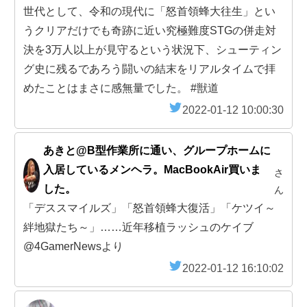
世代として、令和の現代に「怒首領蜂大往生」とい
うクリアだけでも奇跡に近い究極難度STGの併走対
決を3万人以上が見守るという状況下、シューティン
グ史に残るであろう闘いの結末をリアルタイムで拝
めたことはまさに感無量でした。 #獣道
2022-01-12 10:00:30
あきと@B型作業所に通い、グループホームに
入居しているメンヘラ。MacBookAir買いま
さ
した。
ん
「デススマイルズ」「怒首領蜂大復活」「ケツイ～
絆地獄たち～」……近年移植ラッシュのケイブ
@4GamerNewsより
2022-01-12 16:10:02