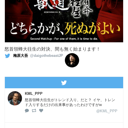
怒首領蜂大往生の対決、間も無く始まります！
梅原大吾
@daigothebeastJP
KML_PPP
怒首領蜂大往生がトレンド入り、だと？ イヤ、トレン
ド入りするだけの出来事があったわけですがw
@KML_PPP