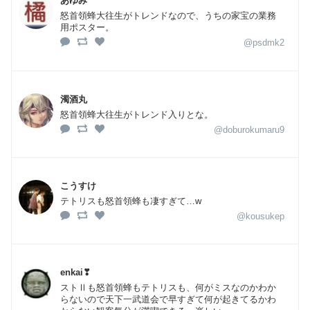
あゆみ
怒首領蜂大往生がトレンドなので、うちの家宝の業務
用ポスター。
@psdmk2
濁酒丸
怒首領蜂大往生がトレンド入りとな。
@doburokumaru9
こうすけ
テトリスも怒首領蜂も凄すぎて…w
@kousukep
enkai❣
ストⅡも怒首領蜂もテトリスも、何がミスなのかわか
らないので天下一武道会で早すぎて何が起きてるかわ