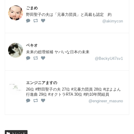
ごまめ
野田聖子の夫は「元暴力団員」と高裁も認定 約
@akimycon
ベキオ
未来の総理候補 ヤバいな日本の未来
@BeckyU47sv1
エンジニアますの
26位 #野田聖子の夫 27位 #元暴力団員 28位 #ぼよよん
行進曲 29位 #オクトラRTA 30位 #約10年間組員
@engineer_masuno
トレンド