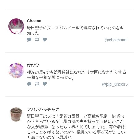
Cheena
野田聖子の夫、スパムメールで逮捕されていたのを今
知った
@cheenanet
ぴぴ♡
極左の反●でも総理候補になれたり大臣になれたりする
平和な平和な国にっぽん(
@pipi_uncos5
アバレハッチャク
野田聖子の夫は「元暴力団員」と高裁も認定 約 前々
から言っているが 暴力団の夫を持っても良いがこん
な人が総理になったら世界の恥でしょ また、有権者は
このことを考えないのか？ 議員でいる事が恥ずかしい
と感じないのが不思議だ