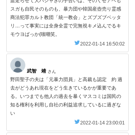
血走らせて大ハシャぎの手合いは、そのくせアベも
スガも自民そのものも、暴力団や韓国産壺売り霊感
商法犯罪カルト教団「統一教会」とズブズブベッタ
リ…って事実には全身全霊で完無視キメ込んでるキ
モウヨばっか(嗤嘲笑。
2022-01-14 16:50:02
武智 靖
さん
野田聖子の夫は「元暴力団員」と高裁も認定 約 過
去がどうあれ現在をどう生きているかが重要であ
る。いつまでも他人の過去を暴くマスコミは国民の
知る権利を利用し自社の利益追求しているに過ぎな
い
2022-01-14 23:00:01