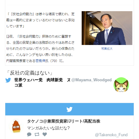
「反社の定義はない」
世界ウェハー党 肉球新党 ヌ
@Mayama_Woodged
コ派
タケノコ@兼業投資家/Jリート/高配当株
マンガみたいな話だな?
@Takenoko_Fund