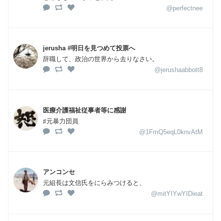
@perfectnee
jerusha #明日を見つめて投票へ
辞職して、政治の世界から去りなさい。
@jerushaabbott8
医療介護福祉従事者等に感謝
♯元暴力団員
@1FmQ5eqL0knvAtM
アンコンセ
元組長は文信氏をにらみつけると、
@mitYIYwYIDieat