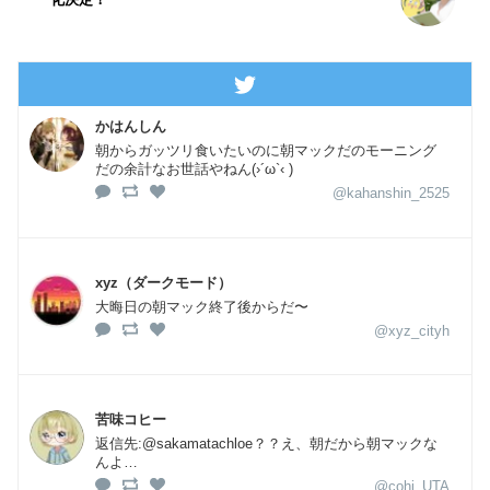
かはんしん
朝からガッツリ食いたいのに朝マックだのモーニング
だの余計なお世話やねん(›´ω`‹ )
@kahanshin_2525
xyz（ダークモード）
大晦日の朝マック終了後からだ〜
@xyz_cityh
苦味コヒー
返信先:@sakamatachloe？？え、朝だから朝マックな
んよ…
@cohi_UTA