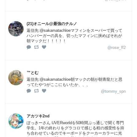
(21)オニール@最強のチルノ
返信先:@sakamatachloeマフィンをスーパーで買って
ハンバーガーの具を、切ったマフィンに挟めばそれが
朝マックだ！！！！！
@rose_ff2
™とむ
返信先:@sakamatachloe朝マックの朝が朝青龍だと思
ってたやつがここにもいたか、、、
@tommy_spn
アカツキ2nd
ぽっきーさん UVERworldを50時間ぶっ通しで聞く専門
学生。1年の終わりをグラコロで感じる程の感受性を持
ち合わせているのでキーボードをクーカーカラーに光