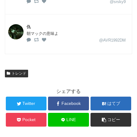
@srsky9
仇
朝マックの意味よ
@AVR1992DM
トレンド
シェアする
Twitter
Facebook
はてブ
Pocket
LINE
コピー