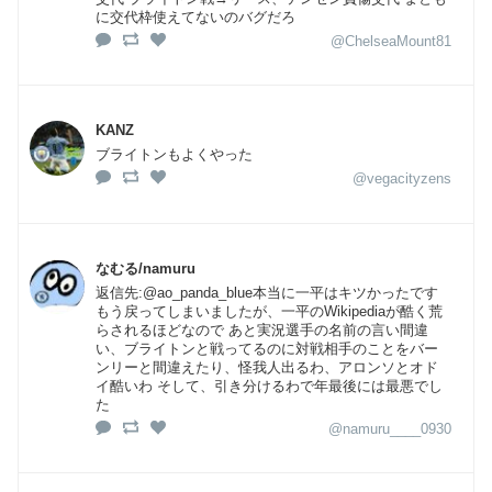
に交代枠使えてないのバグだろ
@ChelseaMount81
KANZ
ブライトンもよくやった
@vegacityzens
なむる/namuru
返信先:@ao_panda_blue本当に一平はキツかったです
もう戻ってしまいましたが、一平のWikipediaが酷く荒
らされるほどなので あと実況選手の名前の言い間違
い、ブライトンと戦ってるのに対戦相手のことをバー
ンリーと間違えたり、怪我人出るわ、アロンソとオド
イ酷いわ そして、引き分けるわで年最後には最悪でし
た
@namuru____0930