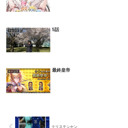
5話
トレンド
最終皇帝
トレンド
クリステンセン