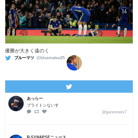
優勝が大きく遠のく
ブルーマツ
@bluematsu25
あっらー
ブライトンないす
@gunnnners7
R-SYNAPSEニュース