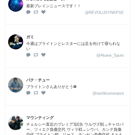
最新ブレインニュースです！！
@REVOLUSYNAPSE
ガミ
今週はブライトンとレスターには足を向けて寝られな
い
@Akane_Spurs
パク・チュー
ブライトンさんありがとう⚽️
@rashikumonaize
マウンティング
チェルシー直近のプレミア3試合 ウルヴズ戦→チャロバ
ー、ツィエク負傷交代 ヴィラ戦→シウバ、カンテ負傷
交代 ブライトン戦→リース、テンセン負傷交代 まとも