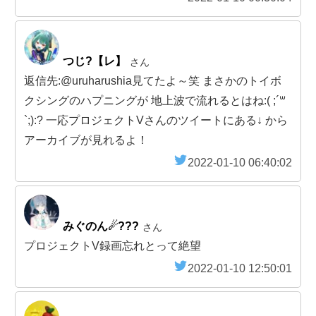
つじ?【レ】
さん
返信先:@uruharushia見てたよ～笑 まさかのトイボ
クシングのハプニングが 地上波で流れるとはね:( ;´꒳
`;):? 一応プロジェクトVさんのツイートにある↓ から
アーカイブが見れるよ！
2022-01-10 06:40:02
みぐのん☄?️??
さん
プロジェクトV録画忘れとって絶望
2022-01-10 12:50:01