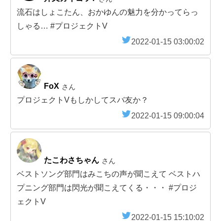
流石はしょこたん、おかゆんの魅力を分かってらっ
しゃる… #プロジェクトV
2022-01-15 03:00:02
FoX
さん
プロジェクトVもしかしてスバ友か？
2022-01-15 09:00:04
たこわさちゃん
さん
ベストソング部門はみこちの声が聞こえて ベストハ
プニング部門は閃光が聞こえてくる・・・ #プロジ
ェクトV
2022-01-15 15:10:02