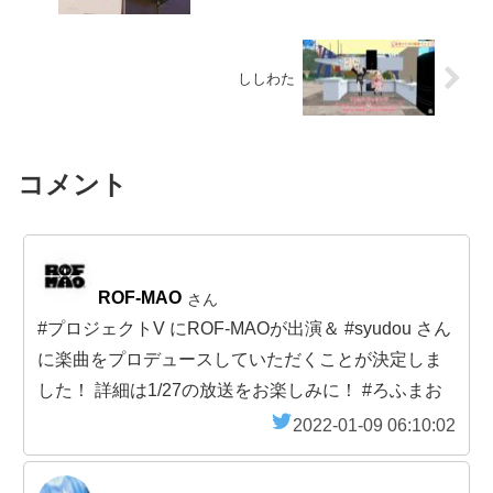
ししわた
コメント
ROF-MAO
さん
#プロジェクトV にROF-MAOが出演＆ #syudou さん
に楽曲をプロデュースしていただくことが決定しま
した！ 詳細は1/27の放送をお楽しみに！ #ろふまお
2022-01-09 06:10:02