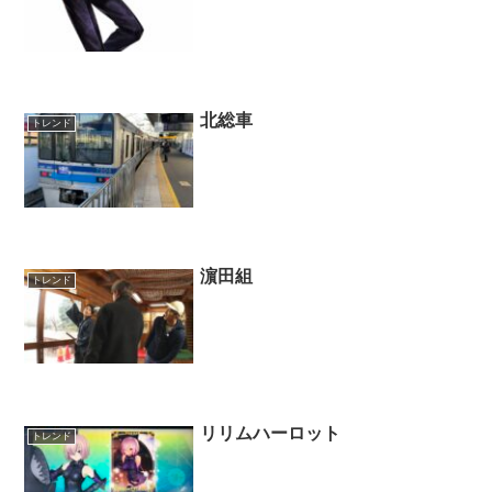
北総車
トレンド
濵田組
トレンド
リリムハーロット
トレンド