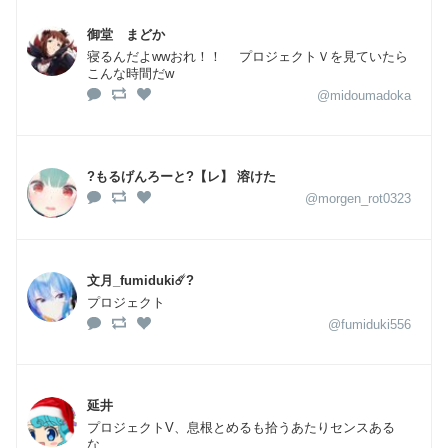
御堂 まどか
寝るんだよwwおれ！！ プロジェクトＶを見ていたら
こんな時間だw
@midoumadoka
?もるげんろーと?【レ】 溶けた
@morgen_rot0323
文月_fumiduki☄️?
プロジェクト
@fumiduki556
延井
プロジェクトV、息根とめるも拾うあたりセンスある
な…