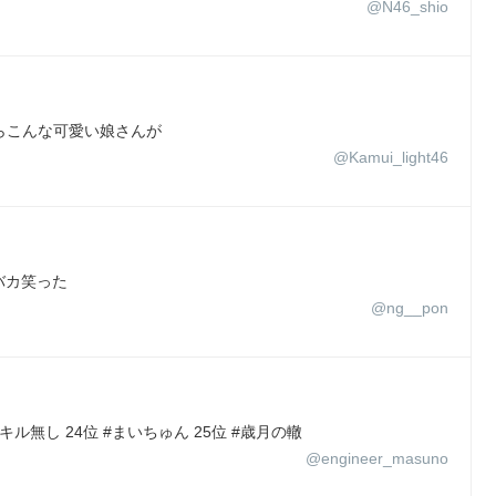
@N46_shio
したらこんな可愛い娘さんが
@Kamui_light46
バカ笑った
@ng__pon
スキル無し 24位 #まいちゅん 25位 #歳月の轍
@engineer_masuno