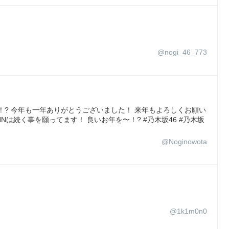
@nogi_46_773
シタ！? 今年も一年ありがとうございました！ 来年もよろしくお願い
Nは続く事を願ってます！ 良いお年を〜！? #乃木坂46 #乃木坂
@Noginowota
@1k1m0n0