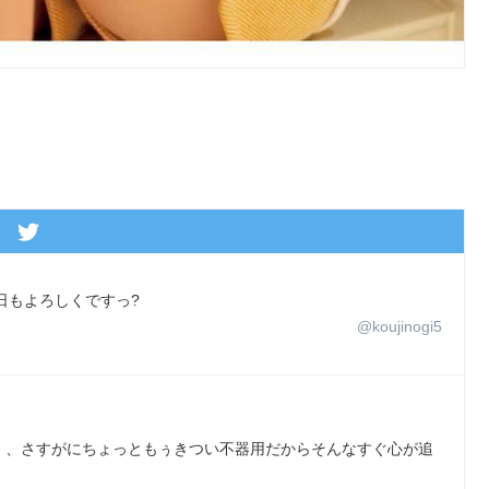
 今日もよろしくですっ?
@koujinogi5
、、さすがにちょっともぅきつい不器用だからそんなすぐ心が追