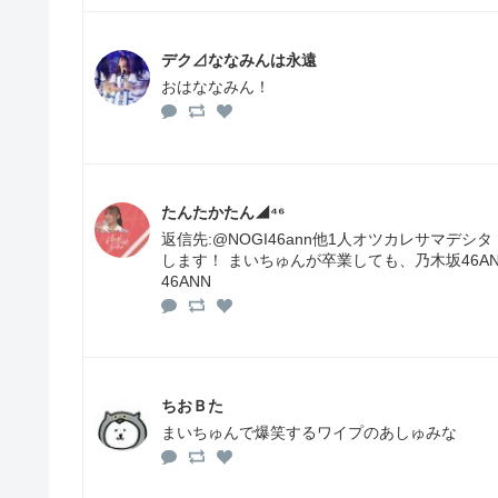
デク⊿ななみんは永遠
おはななみん！
たんたかたん◢⁴⁶
返信先:@NOGI46ann他1人オツカレサマデ
します！ まいちゅんが卒業しても、乃木坂46AN
46ANN
ちおＢた
まいちゅんで爆笑するワイプのあしゅみな