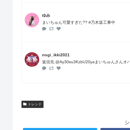
ゆみ
まいちゅん可愛すぎた?? #乃木坂工事中
nogi_ikki2021
返信先:@Ay30eu3KzbU20yaまいちゅんさ
トレンド
シ