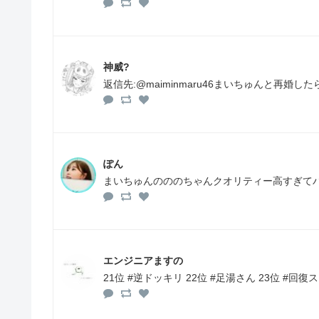
神威?
返信先:@maiminmaru46まいちゅんと再婚
ぽん
まいちゅんのののちゃんクオリティー高すぎて
エンジニアますの
21位 #逆ドッキリ 22位 #足湯さん 23位 #回復