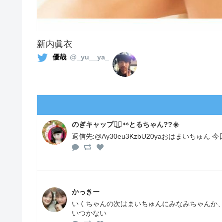
新内眞衣
優哉
@_yu__ya_
のぎキャップ◢͟￨⁴⁶とるちゃん??☀️
返信先:@Ay30eu3KzbU20yaおはまいちゅん
かっきー
いくちゃんの次はまいちゅんにみなみちゃんか
いつかない