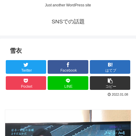
Just another WordPress site
SNSでの話題
雪衣
Twitter
Facebook
はてブ
Pocket
LINE
コピー
2022.01.08