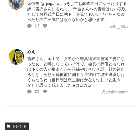
返信先:@ginga_waltsそしてお葬式の日にゆったりする
嫁（雪衣さん）もねぇ。 千吉さんへの愛情はない表現
としてお葬式当日に朝ドラを見てもいいけどあんなゆ
ったりの雰囲気にはならないかと思います。
@tri_400x
ぬえ
雪衣さん、岡山で「女中から雉真繊維御曹司の妻にな
った女」と噂になっていそうで。会長の葬儀ともなれ
ば多くの人が集まるから視線やひそひそ話、針の筵だ
ろうな…そりゃ葬儀前に朝ドラ最終回で現実逃避した
くもなるわ（当日朝は喪主妻はかなり忙しいと思う
が）と思って観てました #カムカム
@yosinotennin
トレンド