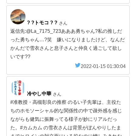
? ?トモコ ? ?
さん
返信先:@La_7175_723あああ勇ちゃん?私の推しだ
った勇ちゃん…?笑 嫌いになりましたけど、なんだ
かんだで雪衣さんと息子さんと仲良く過ごして欲し
いです??
2022-01-15 01:30:04
冷やし中華
さん
#准教授・高槻彰良の推察 のるい子先輩は、主役た
ちのホモソーシャル的な関係性の中で疎外感を感じ
ながらも健気に振舞ってる様子が妙にリアルだっ
た。#カムカム の雪衣さんは背景がぼんやりしたま