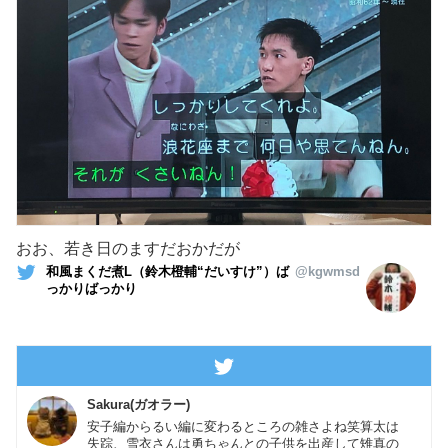
おお、若き日のますだおかだが
和風まくだ煮L（鈴木橙輔“だいすけ”）ば
@kgwmsd
っかりばっかり
Sakura(ガオラー)
安子編からるい編に変わるところの雑さよね笑算太は
失踪、雪衣さんは勇ちゃんとの子供を出産して雉真の