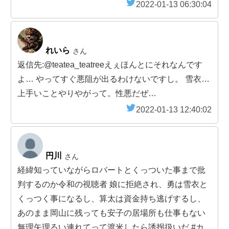
2022-01-13 06:30:04
れいら
さん
返信先:@teatea_teatreeえぇほんとにそれなんです
よ… やってすぐ悪阻が出るわけないですし。 雪衣…
上手いことやりやがって。性悪だぜ…
2022-01-13 12:40:02
円川
さん
経緯知っていながらロバートとくっついた事まで批
判するのか令和の視聴者 娘に拒絶され、勇は雪衣と
くっつく事になるし、算太は資金持ち逃げするし、
あのまま岡山に残っても安子の居場所も仕事もない
無理矢理るい連れてって渡米したら誘拐扱いだ #カ