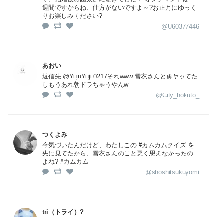
週間ですからね、仕方がないですよ～?お正月にゆっく
りお楽しみください?
@U60377446
あおい
返信先:@YujuYuju0217それwww 雪衣さんと勇ヤッてた
しもうあれ朝ドラちゃうやんw
@City_hokuto_
つくよみ
今気づいたんだけど、わたしこの #カムカムクイズ を
先に見てたから、雪衣さんのこと悪く思えなかったの
よね? #カムカム
@shoshitsukuyomi
tri（トライ）?