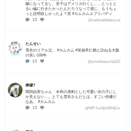
嫁になってるし、安子はアメリカ行くし……とっとと
るい編に行きたかったんだろうなって感じ。もうちょ
っと説明欲しかったよ？笑 #カムカムエブリバディ
@sadonalddaisysa
たんせい
雪衣のリアル父。 #カムカム #笑福亭仁鶴と訪ねる大阪
の笑い100年
@ymoribasscla020
檸檬?
岡田結実ちゃん 令和の溌剌とした可愛い女の子にし
か見えない…。とても雪衣さんだとは…すごい俳優だ
なあ。 #カムカム
@NfPJuv9jm5R4jGv