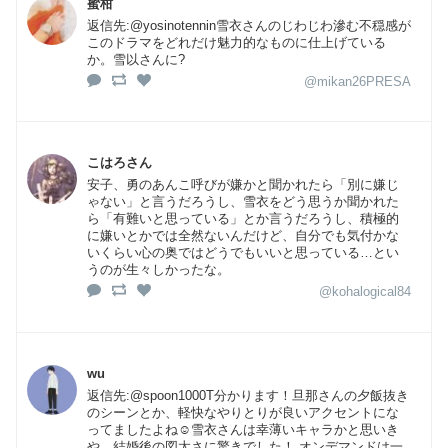
蜜柑
返信先:@yosinotennin雪衣さんのじわじわ滲む不穏感が
このドラマをどれだけ魅力的なものに仕上げている
か。雪以さんに?
@mikan26PRESA
こはろさん
安子、勇のあんこ呼びが嫌かと聞かれたら「別に嫌じ
ゃない」と言うだろうし、雪衣をどう思うか聞かれた
ら「有難いと思っている」とか言うだろうし、積極的
に嫌いとかでは全然ないんだけど、自分でも気付かな
いくらい心の奥ではどうでもいいと思っている…とい
うのが生々しかったな。
@kohalogical84
wu
返信先:@spoon1000T分かります！旦那さんの夕飯抜き
のシーンとか、軽快なやりとりが良いアクセントにな
ってましたよね☺️雪衣さんは幸薄いキャラかと思いき
や、結婚後の図太さに驚きでした！ オンデマンドは一