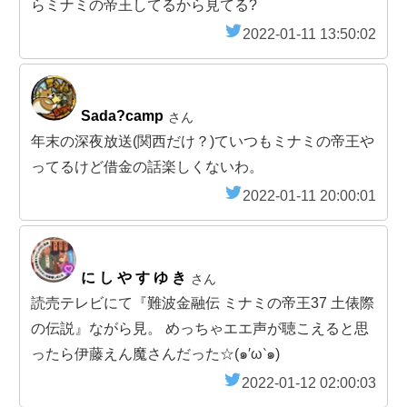
らミナミの帝王してるから見てる?
2022-01-11 13:50:02
Sada?camp
さん
年末の深夜放送(関西だけ？)ていつもミナミの帝王や
ってるけど借金の話楽しくないわ。
2022-01-11 20:00:01
に し や す ゆ き
さん
読売テレビにて『難波金融伝 ミナミの帝王37 土俵際
の伝説』ながら見。 めっちゃエエ声が聴こえると思
ったら伊藤えん魔さんだった☆(๑′ω‵๑)
2022-01-12 02:00:03