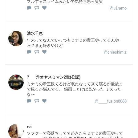
プルするスライムみたいで気持ち悪っ笑笑
@u1ramo
清水千恵
年末ってなんでいっつもミナミの帝王やってるんや
ろ？まぁ好きやけど
@chieshimiz
?___@オヤスミマン2世(公認)
ミナミの帝王観てるけど眠たなって来て寝るか最後ま
で観るか悩んでる。 録画しとけば良かった ミスった
な〜
@____fusion8888
rei
ソファーで寝落ちしてて起きたらミナミの帝王やって