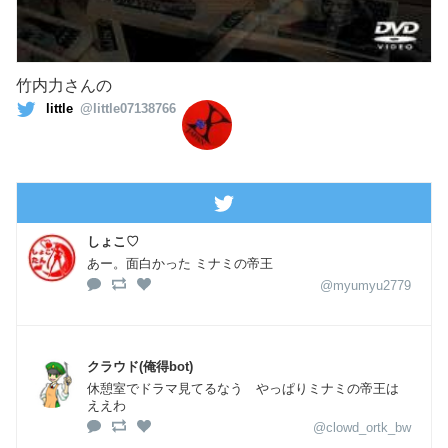
竹内力さんの
little
@little07138766
しょこ♡
あー。面白かった ミナミの帝王
@myumyu2779
クラウド(俺得bot)
休憩室でドラマ見てるなう やっぱりミナミの帝王は
ええわ
@clowd_ortk_bw