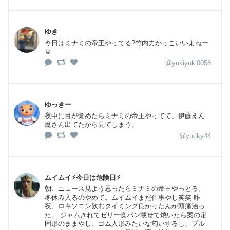
ゆき
今日はミナミの帝王やってる?竹内力かっこいいよねー
☺️
@yukiyuki0058
ゆっきー
夜中に目が覚めたらミナミの帝王やってて、伊藤えん
魔さん出てたから見てしまう。
@yucky44
ムイムイ⚡︎今日は危険日⚡︎
朝、ニュース見よう思ったらミナミの帝王やっとる。
冬休み入るのやめて。ムイムイまだ仕事やし笑笑 昨
夜、ロキソニン飲むタイミング良かったんか頭痛治っ
た。 ジャムきれてゼリー食パン載せて焼いたら案の定
固形のままやし、ゴム人形みたいな匂いするし、プル