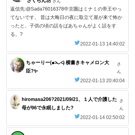
さくらん坊
さん
返信先:@Sada76016378中京圏はミナミの帝王やっ
てないです。 昔は大晦日の夜に取立て屋が来て怖か
ったと、子供の頃の話をばあちゃんがよく話をす
る。?
2022-01-13 14:40:02
ちゃーりー(๑˃̵ᴗ˂̵) 横書きキャメロン大
さ
臣?✨
ん
2022-01-13 20:40:04
hiromasa206?2021/09/21、１人で介護した
さ
母が96で永眠しました?
ん
2022-01-14 02:50:02