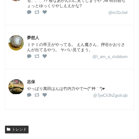
る、、、?? 寝なあかんのに見てしまうやつw 明日朝ち
ょっとゆっくりやしええかな?
@m31chel
夢想人
ミナミの帝王がやってる。 えん魔さん、押谷かおりさ
んが出てるやつ。 ヤバい見てまう。
@I_am_a_stubborn
志保
やっぱり萬田はんは竹内力やで〜(*´艸｀*)♥
@7jwCh3hZgsilcqb
トレンド