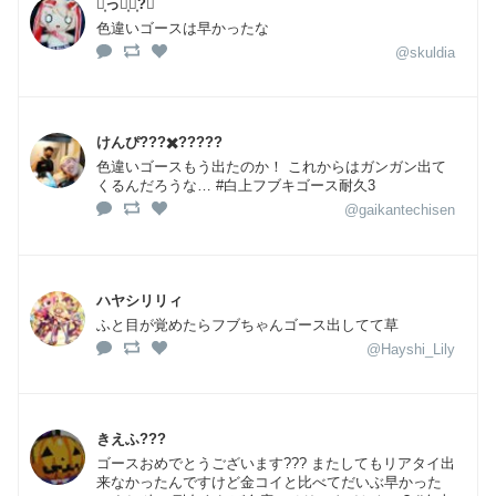
お͎っく͎ん͎?⛩
色違いゴースは早かったな
@skuldia
けんぴ???✖️?????
色違いゴースもう出たのか！ これからはガンガン出て
くるんだろうな… #白上フブキゴース耐久3
@gaikantechisen
ハヤシリリィ
ふと目が覚めたらフブちゃんゴース出してて草
@Hayshi_Lily
きえふ???
ゴースおめでとうございます??? またしてもリアタイ出
来なかったんですけど金コイと比べてだいぶ早かった