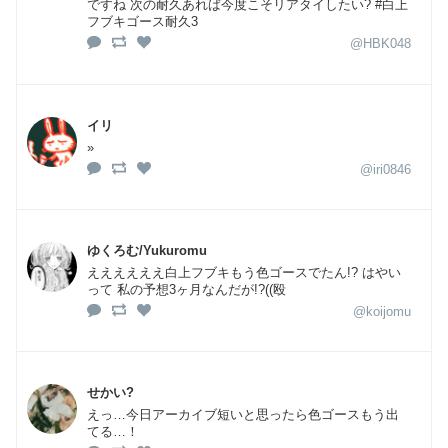
ですね 次の耐久あれば今度こそリアタイしたい? #白上
フブキゴース耐久3
@HBK048
イリ
»
@iri0846
ゆくろむ/Yukuromu
ええええええ白上フブキもう色ゴースでたん!? はやい
って 私の予想3ヶ月なんだが!?((殴
@koijomu
せかい?
えっ…今日アーカイブ短いと思ったら色ゴースもう出
てる…！