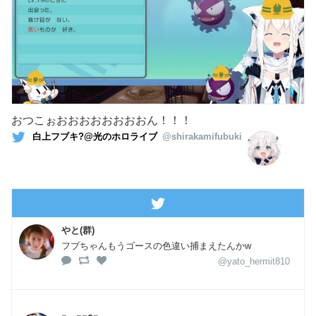
おつこぉおおおおおおおおん！！！
白上フブキ?@光のホロライブ
@shirakamifubuki
やと(群)
フブちゃんもうゴースの色違い捕まえたんかw
@yato_hermit810