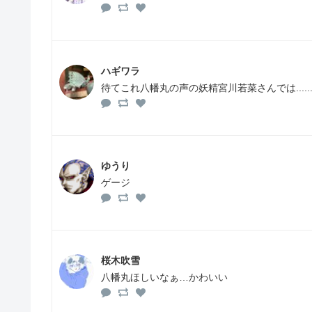
ハギワラ
待てこれ八幡丸の声の妖精宮川若菜さんでは.....
ゆうり
ゲージ
桜木吹雪
八幡丸ほしいなぁ…かわいい