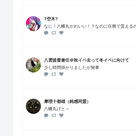
?空木?
なに！八幡丸かわいい！？なのに任務で貰える
八雲提督兼任＠秋イベ去って冬イベに向けて
少し時間掛かりましたが無事
摩理十都雄（鈍感同盟）
八幡丸げと～