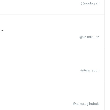
@noobcyan
.？
@kaimikuuta
@Ailis_youri
@sakuragihubuki