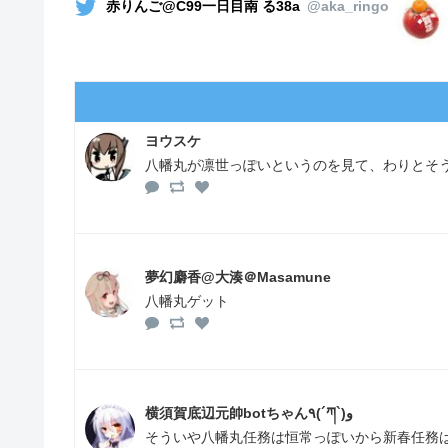
赤りんご@C99一日目南 る38a
@aka_ringo
ヨウスケ
八幡丸が凛世っぽいというのを見て、わりとそ
夢幻麝香@大湊＠Masamune
八幡丸ゲット
横須賀底辺元帥botちゃん٩(´ཀ`)و
そういや八幡丸任務は恒常っぽいから新春任務