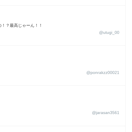
の！？最高じゃーん！！
@utugi_00
@ponrakzz00021
@jarasan3561