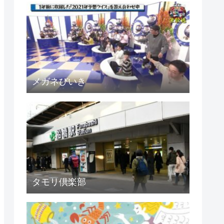
メガネびいき
タモリ倶楽部