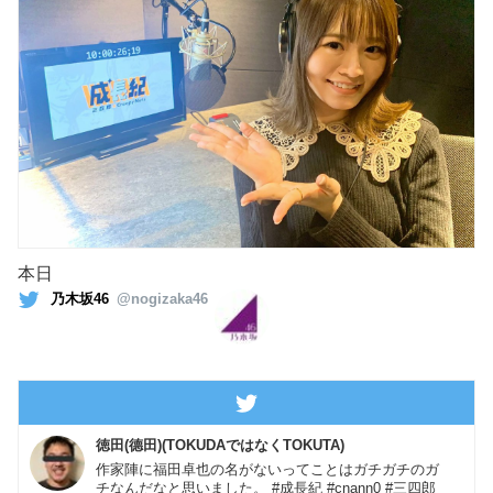
本日
乃木坂46
@nogizaka46
徳田(德田)(TOKUDAではなくTOKUTA)
作家陣に福田卓也の名がないってことはガチガチのガ
チなんだなと思いました。 #成長紀 #cnann0 #三四郎