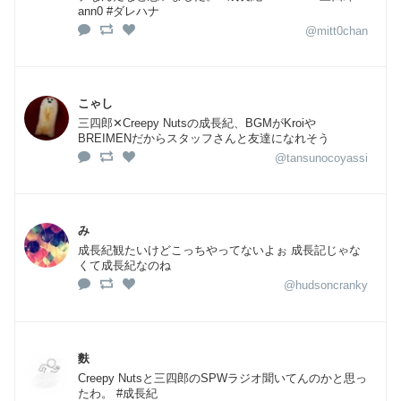
ann0 #ダレハナ
@mitt0chan
こゃし
三四郎✕Creepy Nutsの成長紀、BGMがKroiや
BREIMENだからスタッフさんと友達になれそう
@tansunocoyassi
み
成長紀観たいけどこっちやってないよぉ 成長記じゃな
くて成長紀なのね
@hudsoncranky
麩
Creepy Nutsと三四郎のSPWラジオ聞いてんのかと思っ
たわ。 #成長紀