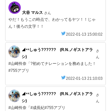
大谷 マルス
さん
やだ！もうこの時点で、わかってるヤツ！！じゃ
ん！後ろの文字！！
2022-01-13 15:00:02
◢⁴⁶しゅう?????? (R.N.ノギストアラ
さ
シ)
ん
#山崎怜奈「?初めてナレーションを務めました！
#755アプリ
2022-01-13 21:10:03
◢⁴⁶しゅう?????? (R.N.ノギストアラ
さ
シ)
ん
#山崎怜奈「#成長紀#755アプリ