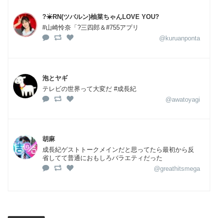
?☀RN(ツバルン)柚菜ちゃんLOVE YOU?
#山崎怜奈「?三四郎＆#755アプリ
@kuruanponta
泡とヤギ
テレビの世界って大変だ #成長紀
@awatoyagi
胡麻
成長紀ゲストトークメインだと思ってたら最初から反
省してて普通におもしろバラエティだった
@greathitsmega