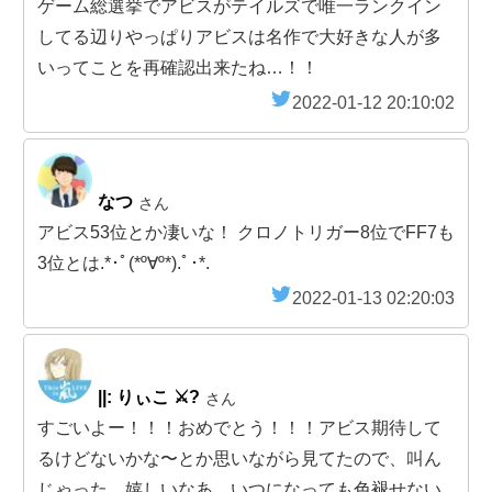
ゲーム総選挙でアビスがテイルズで唯一ランクイン
してる辺りやっぱりアビスは名作で大好きな人が多
いってことを再確認出来たね…！！
2022-01-12 20:10:02
なつ
さん
アビス53位とか凄いな！ クロノトリガー8位でFF7も
3位とは.*･ﾟ(*º∀º*).ﾟ･*.
2022-01-13 02:20:03
||: りぃこ ⚔️?
さん
すごいよー！！！おめでとう！！！アビス期待して
るけどないかな〜とか思いながら見てたので、叫ん
じゃった。嬉しいなあ。いつになっても色褪せない