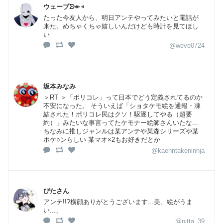
ウェーブᗦ↞◃
たった今友人から、明日アンテやってみたいと電話が
来た。めちゃくちゃ嬉しいんだけども時計を見てほし
い
@weve0724
坂本みなみ
＞RT ＞「ポリコレ」って日本でどう定義されてるのか
不安になった。 そういえば「ショタケモ絵を通報・凍
結された！ポリコレ民はクソ！駆逐してやる（超要
約）」みたいな事言ってたケモナー絵師さんいたな...
ちなみに推しジャンルは某アンテや某森シリーズや某
ポケ○ンらしい 某マオ×2もお好きだとか
@kaenntakeninnja
ぴたさん
アンテ!!?横顔ありがとうございます...美、絵がうま
い...、
@pitta_39