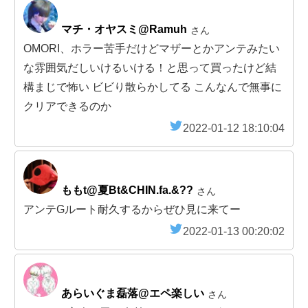
マチ・オヤスミ@Ramuh
さん
OMORI、ホラー苦手だけどマザーとかアンテみたい
な雰囲気だしいけるいける！と思って買ったけど結
構まじで怖い ビビり散らかしてる こんなんで無事に
クリアできるのか
2022-01-12 18:10:04
ももt@夏Bt&CHIN.fa.&?️?
さん
アンテGルート耐久するからぜひ見に来てー
2022-01-13 00:20:02
あらいぐま磊落@エペ楽しい
さん