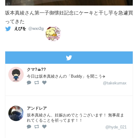
坂本真綾さん第一子御懐妊記念にケーキと干し芋を急遽買
ってきた
えびを
@wxr2g
クマ?☕︎??
今日は坂本真綾さんの「Buddy」を聞こう✈️
@takekumax
アンドレア
坂本真綾さん、妊娠おめでとうございます！ 無事産ま
れてくることを祈ってます！！
@hyde_021