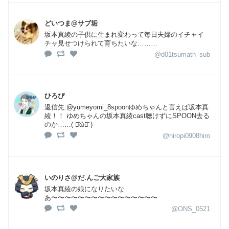
どいつま@サブ垢
坂本真綾の子供に生まれ変わって毎日夫婦のイチャイ
チャ見せつけられて育ちたいな………
@d01tsumath_sub
ひろぴ
返信先:@yumeyomi_8spoonゆめちゃんと言えば坂本真
綾！！ ゆめちゃんの坂本真綾cast聴けずにSPOON去る
のか……( ･᷄ὢ･᷅ )
@hiropi0908hiro
いのりさ@だ.んご大家族
坂本真綾の娘になりたいな
あ〜〜〜〜〜〜〜〜〜〜〜〜〜〜〜〜
@ONS_0521