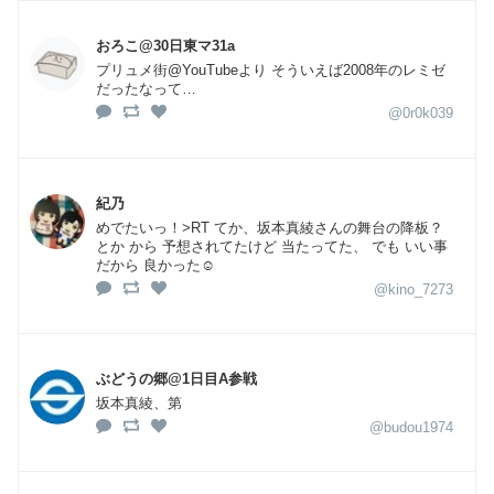
おろこ@30日東マ31a
プリュメ街@YouTubeより そういえば2008年のレミゼ
だったなって…
@0r0k039
紀乃
めでたいっ！>RT てか、坂本真綾さんの舞台の降板？
とか から 予想されてたけど 当たってた、 でも いい事
だから 良かった☺️
@kino_7273
ぶどうの郷@1日目A参戦
坂本真綾、第
@budou1974