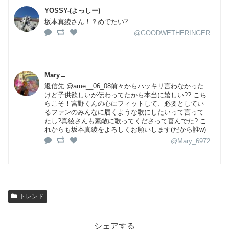
YOSSY-(よっしー)
坂本真綾さん！？めでたい?
@GOODWETHERINGER
Mary→
返信先:@ame__06_08前々からハッキリ言わなかった
けど子供欲しいが伝わってたから本当に嬉しい?? こち
らこそ！宮野くんの心にフィットして、必要としてい
るファンのみんなに届くような歌にしたいって言って
たし?真綾さんも素敵に歌ってくださって喜んでた? こ
れからも坂本真綾をよろしくお願いします(だから誰w)
@Mary_6972
トレンド
シェアする