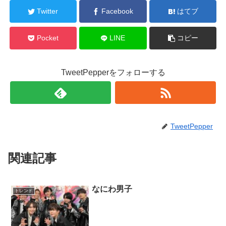
Twitter
Facebook
はてブ
Pocket
LINE
コピー
TweetPepperをフォローする
TweetPepper
関連記事
なにわ男子
トレンド