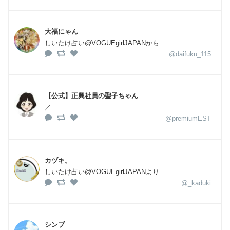
大福にゃん
しいたけ占い@VOGUEgirlJAPANから
@daifuku_115
【公式】正興社員の聖子ちゃん
／
@premiumEST
カヅキ。
しいたけ占い@VOGUEgirlJAPANより
@_kaduki
シンブ