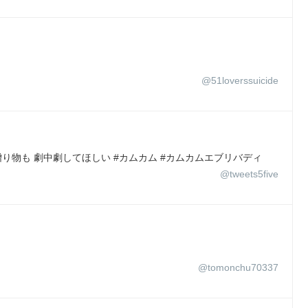
@51loverssuicide
贈り物も 劇中劇してほしい #カムカム #カムカムエブリバディ
@tweets5five
@tomonchu70337