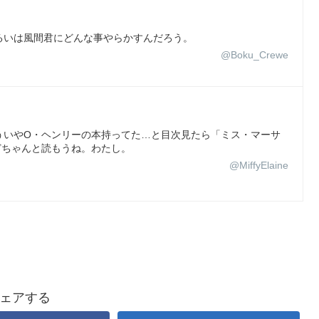
るいは風間君にどんな事やらかすんだろう。
@Boku_Crewe
ういやO・ヘンリーの本持ってた…と目次見たら「ミス・マーサ
けどちゃんと読もうね。わたし。
@MiffyElaine
ェアする