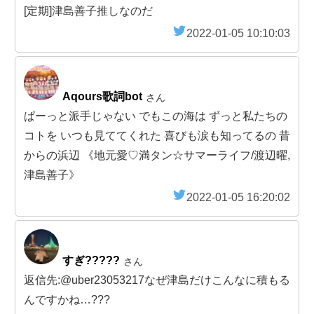
[定期]津島善子推しなのだ
2022-01-05 10:10:03
Aqours歌詞bot
さん
ぱーっと派手じゃない でもこの海は ずっと私たちの
コトを いつも見ててくれた 喜びも涙も知ってるの 昔
からの浜辺 《地元愛♡満タン☆サマーライフ/渡辺曜,
津島善子》
2022-01-05 16:20:02
すぎ?????
さん
返信先:@uber23053217なぜ津島だけこんなに積もる
んですかね…???