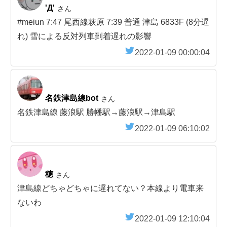
'Д'
さん
#meiun 7:47 尾西線萩原 7:39 普通 津島 6833F (8分遅
れ) 雪による反対列車到着遅れの影響
2022-01-09 00:00:04
名鉄津島線bot
さん
名鉄津島線 藤浪駅 勝幡駅→藤浪駅→津島駅
2022-01-09 06:10:02
穂
さん
津島線どちゃどちゃに遅れてない？本線より電車来
ないわ
2022-01-09 12:10:04