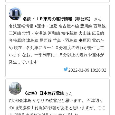
名鉄・ＪＲ東海の運行情報【非公式】
さん
名鉄運転情報 ●運休・遅延 名古屋本線 豊川線 西尾線
三河線 常滑・空港線 河和線 知多新線 犬山線 広見線
各務原線 津島線 尾西線 竹鼻・羽島線 ◆原因 雪のた
め 現在、各列車に５〜１０分程度の遅れが発生して
います なお、一部列車に１５分以上の遅れや運休が
発生しています
2022-01-09 18:20:02
《架空》日本急行電鉄
さん
♯大都会津島 かなりの積雪だと思います。 石津辺り
の山(美濃松山付近)の影響があると思いますが、ここ
まで降る地域だとは思いませんでした。