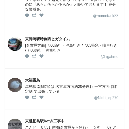
のに『あらかあらかあらか』と喚いております！ 充分
な警戒を。
@mametank83
東岡崎駅時刻表ヒガタイム
[名古屋方面] 7:00急行・津島行き / 7:03特急・岐阜行き
/ 7:08急行・弥富行き
@higatime
大福雷鳥
津島駅 朝8時頃は 名古屋方面約20分遅れ 一宮方面ほぼ
定刻 で出発している
@Nishi_cp270
東枇杷島駅bot@工事中
こんど 07:31 豊橋(名古屋から急行) つぎ 07:34