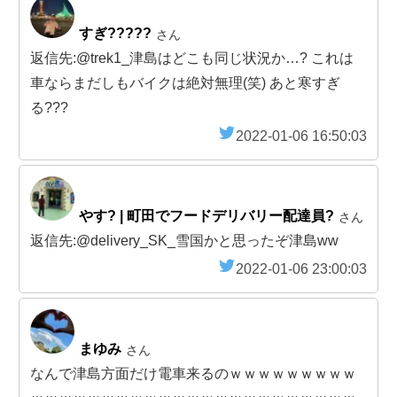
すぎ?????
さん
返信先:@trek1_津島はどこも同じ状況か…? これは
車ならまだしもバイクは絶対無理(笑) あと寒すぎ
る???
2022-01-06 16:50:03
やす? | 町田でフードデリバリー配達員?
さん
返信先:@delivery_SK_雪国かと思ったぞ津島ww
2022-01-06 23:00:03
まゆみ
さん
なんで津島方面だけ電車来るのｗｗｗｗｗｗｗｗｗ