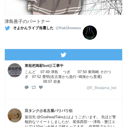
津島善子のパートナー
そよかんライブ当選した
@Kak1kowasu
東枇杷島駅bot@工事中
こんど 07:49 津島 つぎ 07:50 東岡崎 そのつ
ぎ 07:52 豊明(名古屋から急行･鳴海から普通)
08:07 岩倉
@E_Biwajima_bot
豆タンク@名古屋バリバリ伝
返信先:@GoaheadTakeおはようございます。 先ほど警
報的なツイートしましたが、尾張西部･･･津島・蟹江エ
リアは10センチ超えで積もってます。 佐賀民でもない