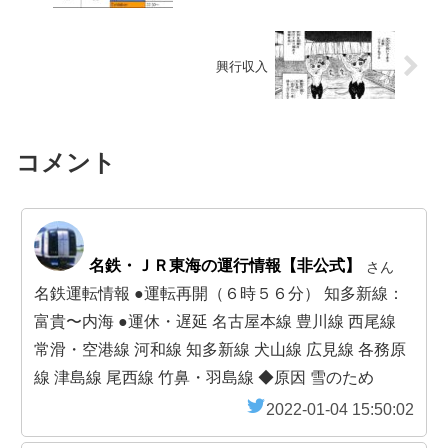
興行収入
コメント
名鉄・ＪＲ東海の運行情報【非公式】
さん
名鉄運転情報 ●運転再開（６時５６分） 知多新線：
富貴〜内海 ●運休・遅延 名古屋本線 豊川線 西尾線
常滑・空港線 河和線 知多新線 犬山線 広見線 各務原
線 津島線 尾西線 竹鼻・羽島線 ◆原因 雪のため
2022-01-04 15:50:02