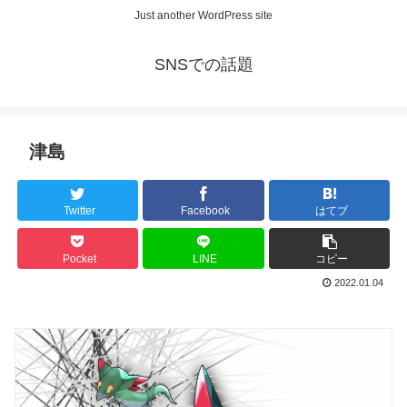
Just another WordPress site
SNSでの話題
津島
Twitter
Facebook
はてブ
Pocket
LINE
コピー
2022.01.04