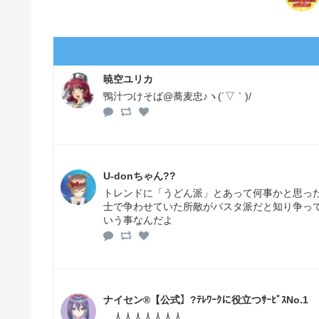
暁空ユリカ
鴨汁つけそば@蕎麦忠♪ヽ(´▽｀)/
U-donちゃん??
トレンドに「うどん派」とあって何事かと思っ
士で争わせていた所敵がパスタ派だと知り争っ
いう事なんだよ
ナイセン®︎【公式】?ﾃﾚﾜｰｸに役立つｻｰﾋﾞｽNo.1
＿人人人人人人人＿