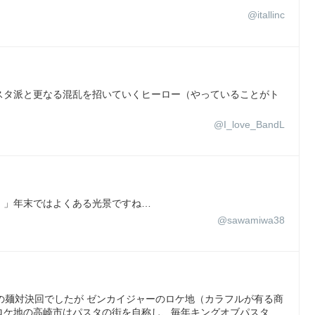
@itallinc
スタ派と更なる混乱を招いていくヒーロー（やっていることがト
@I_love_BandL
！」年末ではよくある光景ですね…
@sawamiwa38
？の麺対決回でしたが ゼンカイジャーのロケ地（カラフルが有る商
ロケ地の高崎市はパスタの街を自称し、毎年キングオブパスタ