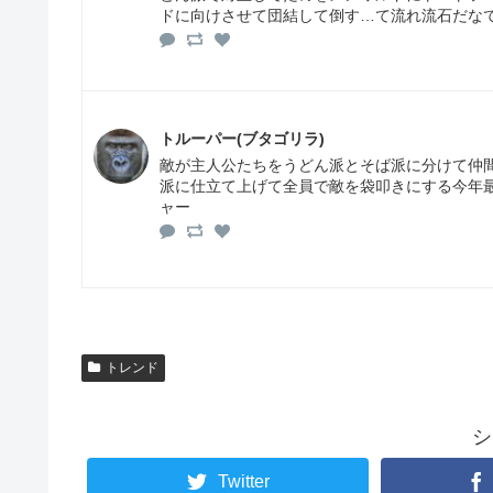
ドに向けさせて団結して倒す…て流れ流石だな
トルーパー(ブタゴリラ)
敵が主人公たちをうどん派とそば派に分けて仲
派に仕立て上げて全員で敵を袋叩きにする今年
ャー
トレンド
シ
Twitter