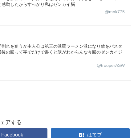
て感動したからすっかり私はゼンカイ脳
@mnk775
間割れを狙うが主人公は第三の派閥ラーメン派になり敵をパスタ
最後の回って字でだけで書くと訳がわからんな今回のゼンカイジ
@trooperASW
ェアする
Facebook
はてブ