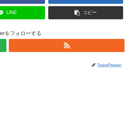
LINE
コピー
epperをフォローする
TweetPepper