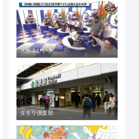
メガネびいき
タモリ倶楽部