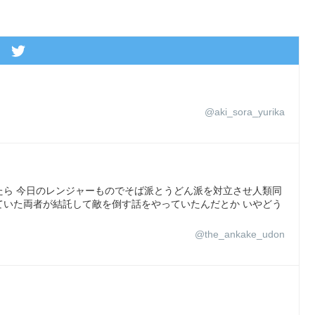
@aki_sora_yurika
たら 今日のレンジャーものでそば派とうどん派を対立させ人類同
ていた両者が結託して敵を倒す話をやっていたんだとか いやどう
@the_ankake_udon