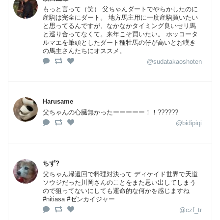
もっと言って（笑） 父ちゃんダートでやらかしたのに
産駒は完全にダート。 地方馬主用に一度産駒買いたい
と思ってるんですが、なかなかタイミング良いセリ馬
と巡り合ってなくて。来年こそ買いたい。 ホッコータ
ルマエを筆頭としたダート種牡馬の仔が高いとお嘆き
の馬主さんたちにオススメ。
@sudatakaoshoten
Harusame
父ちゃんの心臓無かったーーーーー！！??????
@bidipiqi
ちず?
父ちゃん帰還回で料理対決って ディケイド世界で天道
ソウジだった川岡さんのことをまた思い出してしまう
ので狙ってないにしても運命的な何かを感じますね
#nitiasa #ゼンカイジャー
@czf_tr