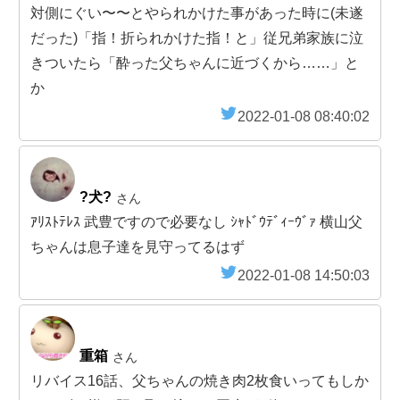
対側にぐい〜〜とやられかけた事があった時に(未遂
だった)「指！折られかけた指！と」従兄弟家族に泣
きついたら「酔った父ちゃんに近づくから……」と
か
2022-01-08 08:40:02
?犬?
さん
ｱﾘｽﾄﾃﾚｽ 武豊ですので必要なし ｼｬﾄﾞｳﾃﾞｨｰｳﾞｧ 横山父
ちゃんは息子達を見守ってるはず
2022-01-08 14:50:03
重箱
さん
リバイス16話、父ちゃんの焼き肉2枚食いってもしか