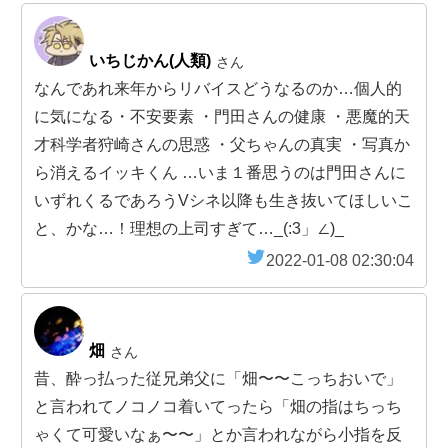
いちじかん(人類)
さん
なんであれ来年からリバイスどうなるのか…個人的
に気になる・不安要素 ・門田さんの健康 ・悪魔的天
才科学者狩崎さんの思惑 ・父ちゃんの真実 ・写真か
ら消えるイッキくん …いま１番思うのは門田さんに
いずれくるであろうVシネ以降も生き抜いてほしいこ
と、かな…！理想の上司すぎて…_(:3」∠)_
2022-01-08 02:30:04
畑
さん
昔、酔っ払った従兄弟父に「畑〜〜こっちおいで」
と言われてノコノコ着いてったら「畑の指はちっち
ゃくて可愛いなぁ〜〜」とか言われながら小指を反