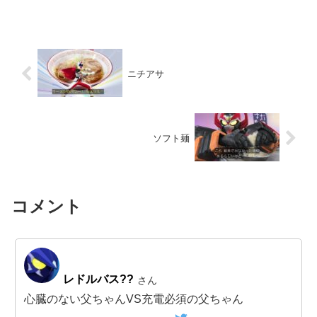
ニチアサ
ソフト麺
コメント
レドルバス??
さん
心臓のない父ちゃんVS充電必須の父ちゃん