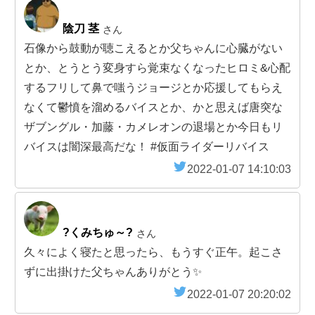
陰刀 茎
さん
石像から鼓動が聴こえるとか父ちゃんに心臓がない
とか、とうとう変身すら覚束なくなったヒロミ&心配
するフリして鼻で嗤うジョージとか応援してもらえ
なくて鬱憤を溜めるバイスとか、かと思えば唐突な
ザブングル・加藤・カメレオンの退場とか今日もリ
バイスは闇深最高だな！ #仮面ライダーリバイス
2022-01-07 14:10:03
?くみちゅ～?
さん
久々によく寝たと思ったら、もうすぐ正午。起こさ
ずに出掛けた父ちゃんありがとう✨
2022-01-07 20:20:02