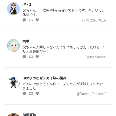
/Mk-2
父ちゃん、日曜朝7時から稼いでおります。今、やっと
休憩です。
@Mk289070109
蝸牛
父ちゃん人間じゃないんです？怪しくはあったけど フ
リオ過去編だー！
@black0rider
ゆめひめ@ゼンカイ脳の極み
ガチのそばとうどん作って父ちゃんが美味しくいただ
きました
@Dream_Princess0
須田鷹雄