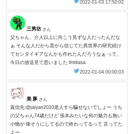
2022-01-03 17:50:02
三男坊
さん
父ちゃん、介人以上に向こう見ずな人だったんだな
ぁ そんな人だから昔から信じてた異世界の研究続け
てセンタイギアなんかも作れたんだろうなぁ って、
今日の放送見て思いました #nitiasa
2022-01-04 00:00:03
美 豚
さん
返信先:@jaiyan2010老人すら騙せないでしょー うち
の父ちゃん74歳だけど 張本みたいな何の魅力も無い
小物が 偉そうにしてるので終わってるって 言ってた
よー