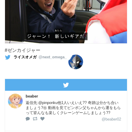
#ゼンカイジャー
ライスオメガ
@next_omega_
beaber
返信先:@pinponku他1人いえいえ?? 奇跡は分かち合い
ましょう?㊗️ 動画を見てピンポン父ちゃんから運をもら
って皆んなも楽しくクレーンゲームしましょう??
@beaber02