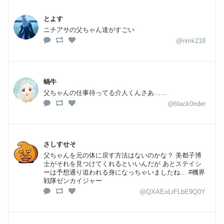
とよす
ニチアサの父ちゃん達がすごい
@nmk218
蝸牛
父ちゃんの仕事待ってる介人くんさあ……
@black0rider
さしすせそ
父ちゃんを元の体に戻す方法はないのかな？ 美都子博
士がそれを見つけてくれるといいんだが あとステイシ
ーは予想通り追われる身になっちゃいましたね… #機界
戦隊ゼンカイジャー
@QXAEoLrFLbE9Q0Y