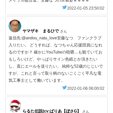
メイプル超合金、安藤なつの水着姿ｗｗｗｗ
2022-01-05 23:50:02
ヤマザキ まるひで
さん
返信先:@andou_natu_love安藤なつ ファンクラブ
入りたい。 どうすれば、なつちゃん応援団員になれ
るのですか？ 確かにYouTubeの咀嚼…も観ていてお
もしろいけど、やっぱりサイン色紙とか頂きたい
し、直にエールを送りたい。 純粋な52歳のじじいで
すが、これと言って取り柄のないごくごく平凡な電
気工事士として働いています。
2022-01-06 06:00:02
らるた伝説(cv:ばりあ【ぼさG】
さん