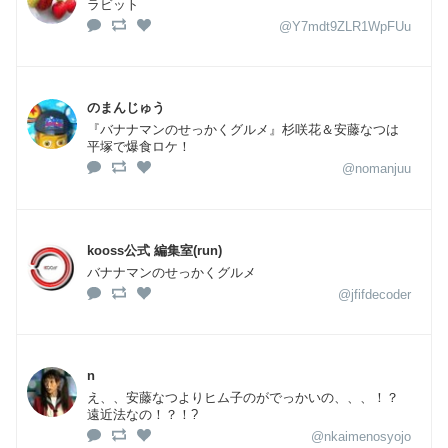
ラビット
@Y7mdt9ZLR1WpFUu
のまんじゅう
『バナナマンのせっかくグルメ』杉咲花＆安藤なつは
平塚で爆食ロケ！
@nomanjuu
kooss公式 編集室(run)
バナナマンのせっかくグルメ
@jfifdecoder
n
え、、安藤なつよりヒム子のがでっかいの、、、！？
遠近法なの！？！?
@nkaimenosyojo