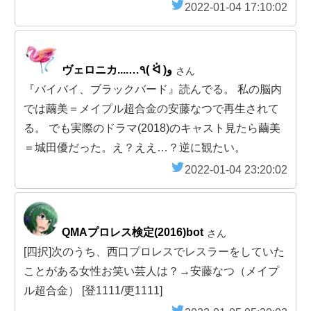
2022-01-04 17:10:02
ヴェロニカ....…٩( ᐛ )و
さん
『バイバイ、ブラックバード』読んでる。 私の脳内
では繭美＝メイプル超合金の安藤なつで再生されて
る。 でも実際のドラマ(2018)のキャスト見たら繭美
＝城田優だった。え？ええ…？逆に観たい。
2022-01-04 23:20:02
QMAプロレス検定(2016)bot
さん
[四択]次のうち、西口プロレスでレスラーをしていた
ことがある女性お笑い芸人は？→安藤なつ（メイプ
ル超合金） [登1111/更1111]