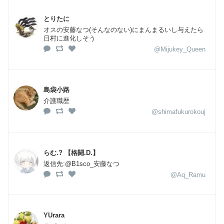
とりたに
オスの安藤なつ(そんなのない)にまんまるいし与えたら
日村に進化しそう
@Mijukey_Queen
島袋小路
介護職歴
@shimafukurokouj
らむ.? 【格闘.D.】
返信先:@B1sco_安藤なつ
@Aq_Ramu
YUrara