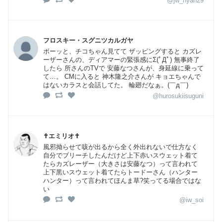
@jw_nyan29
フロスキー・スグニツカルガヤ
ボーッと、チコちゃん見てて ザッピングすると カズレ
ーザーさんの、ディアマーの緊張感にΣ(ﾟДﾟ) 無事終了
したら 所さんのTVで 安藤なつさんが、身延線に乗って
て…。 CMに入ると 神木隆之介さんが キョエちゃんで
はないカラスと会話してた。 輪廻だなぁ。(￣д￣)
@hurosukiisuguni
✝️エミリオ✝️
風邪拗らせて咳が出るから全く外出れないで仕方なく
自分でブリーチしたんだけど上下赤いスウェット着て
たらカズレーザー（大きさは安藤なつ）って言われて
上下黒いスウェット着てたらトードーさん（ハンター
ハンター）って言われてほんま草?笑ってる場合ではな
い
@iw_soi