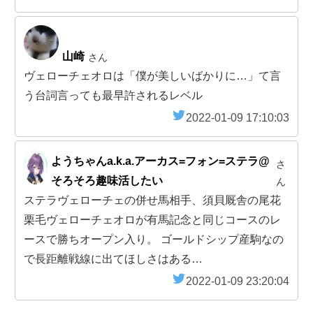
山崎
さん
ヴェローチェオロは「僕が美しいばかりに…」て言
う台詞言っても最早許されるレベル
2022-01-09 17:10:03
ようちゃんa.k.a.アーカス=フォン=ステラ@
さ
そろそろ趣味活したい
ん
ステラヴェローチェの併せ馬相手、須貝厩舎の尾花
栗毛ヴェローチェオロが有馬記念と同じコースのレ
ースで勝ちオープン入り。 ゴールドシップ産駒なの
で長距離戦線に出てほしさはある…
2022-01-09 23:20:04