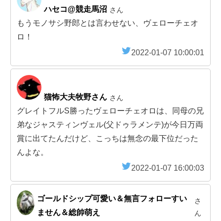
ハセコ@競走馬沼
さん
もうモノサシ野郎とは言わせない、ヴェローチェオ
ロ！
2022-01-07 10:00:01
猫怖大夫牧野さん
さん
グレイトフルS勝ったヴェローチェオロは、同母の兄
弟なジャスティンヴェル(父ドゥラメンテ)が今日万両
賞に出てたんだけど、こっちは無念の最下位だった
んよな。
2022-01-07 16:00:03
ゴールドシップ可愛い＆無言フォローすい
さ
ません＆総帥萌え
ん