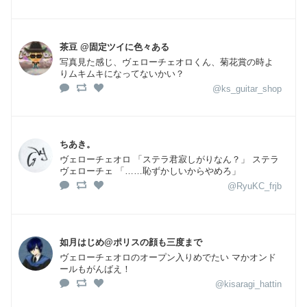
茶豆 @固定ツイに色々ある
写真見た感じ、ヴェローチェオロくん、菊花賞の時よ
りムキムキになってないかい？
@ks_guitar_shop
ちあき。
ヴェローチェオロ 「ステラ君寂しがりなん？」 ステラ
ヴェローチェ 「……恥ずかしいからやめろ」
@RyuKC_frjb
如月はじめ@ポリスの顔も三度まで
ヴェローチェオロのオープン入りめでたい マかオンド
ールもがんばえ！
@kisaragi_hattin