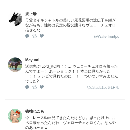
波止場
母父タイキシャトルの美しい尾花栗毛の遺伝子を継ぎ
ながらも、性格は安定の親父譲りなヴェローチェオロ
推せるな
@Waterfrontpo
Mayumi
返信先:@Lord_KQ同じく… ヴェローチェオロも勝った
んですよー！ あーショック！！ 本当に見たかった
ー！！ テレビで見れたのにー！！ ついついすみません
でした?
@o3tadL1oJ6rLF7L
篠柚ねこも
今、レース動画見てきたんだけどな。思った以上に舌
ペロ凄かったんだわ、ヴェローチェオロくん。なんや
のあれｗｗｗ