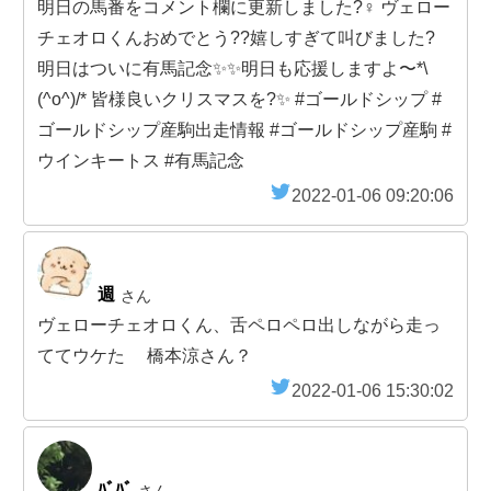
明日の馬番をコメント欄に更新しました?‍♀️ ヴェロー
チェオロくんおめでとう??嬉しすぎて叫びました?
明日はついに有馬記念✨✨明日も応援しますよ〜*\
(^o^)/* 皆様良いクリスマスを?✨ #ゴールドシップ #
ゴールドシップ産駒出走情報 #ゴールドシップ産駒 #
ウインキートス #有馬記念
2022-01-06 09:20:06
週
さん
ヴェローチェオロくん、舌ペロペロ出しながら走っ
ててウケた 橋本涼さん？
2022-01-06 15:30:02
ﾊﾞﾊﾞ
さん