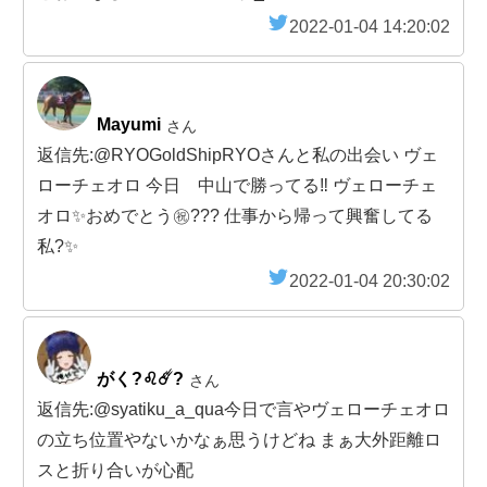
2022-01-04 14:20:02
Mayumi
さん
返信先:@RYOGoldShipRYOさんと私の出会い ヴェ
ローチェオロ 今日 中山で勝ってる‼️ ヴェローチェ
オロ✨おめでとう㊗️??? 仕事から帰って興奮してる
私?✨
2022-01-04 20:30:02
がく?♌️☄️?
さん
返信先:@syatiku_a_qua今日で言やヴェローチェオロ
の立ち位置やないかなぁ思うけどね まぁ大外距離ロ
スと折り合いが心配