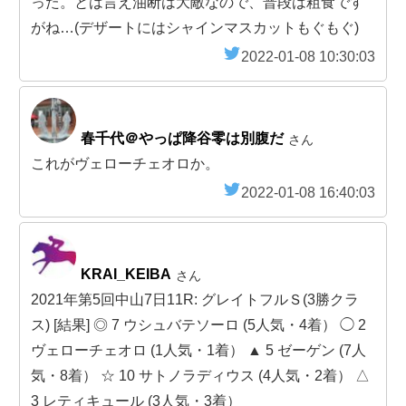
った。とは言え油断は大敵なので、普段は粗食です
がね…(デザートにはシャインマスカットもぐもぐ)
2022-01-08 10:30:03
春千代＠やっぱ降谷零は別腹だ
さん
これがヴェローチェオロか。
2022-01-08 16:40:03
KRAI_KEIBA
さん
2021年第5回中山7日11R: グレイトフルＳ(3勝クラ
ス) [結果] ◎ 7 ウシュバテソーロ (5人気・4着） ◯ 2
ヴェローチェオロ (1人気・1着） ▲ 5 ゼーゲン (7人
気・8着） ☆ 10 サトノラディウス (4人気・2着） △
3 レティキュール (3人気・3着）