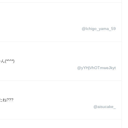
@Ichigo_yama_59
*^^*)
@yYHjVhOTmweJkyt
ね???
@aisucake_