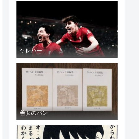
ケレハー
善女のパン