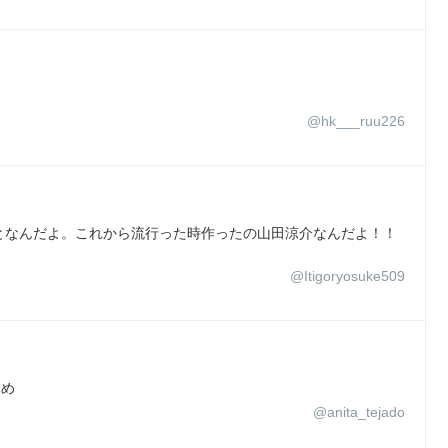
@hk___ruu226
となんだよ。これから流行った時作ったの山田涼介なんだよ！！
@Itigoryosuke509
ため
@anita_tejado